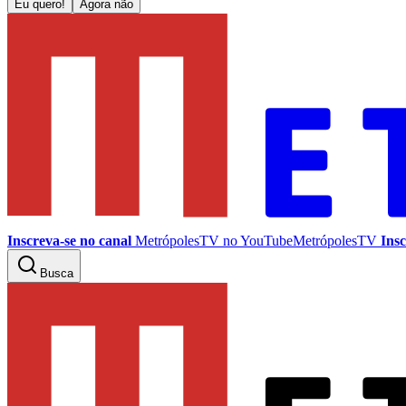
Eu quero!
Agora não
Inscreva-se no canal
MetrópolesTV no
YouTube
MetrópolesTV
Insc
Busca