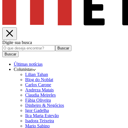
Digite sua busca
Buscar
Buscar
Últimas notícias
Colunistas
Lilian Tahan
Blog do Noblat
Carlos Carone
Andreza Matais
Claudia Meireles
Fábia Oliveira
Dinheiro & Negócios
Igor Gadelha
Ilca Maria Estevão
Isadora Teixeira
Mario Sabino