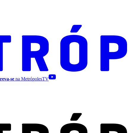
reva-se
na MetrópolesTV