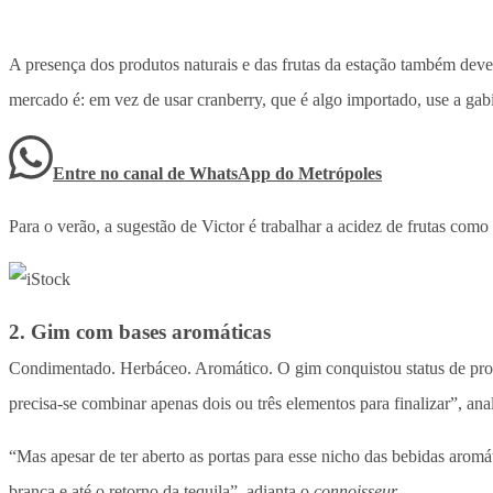
A presença dos produtos naturais e das frutas da estação também de
mercado é: em vez de usar cranberry, que é algo importado, use a gabir
Entre no canal de WhatsApp
do
Metrópoles
Para o verão, a sugestão de Victor é trabalhar a acidez de frutas como
2. Gim com bases aromáticas
Condimentado. Herbáceo. Aromático. O gim conquistou status de prot
precisa-se combinar apenas dois ou três elementos para finalizar”, anal
“Mas apesar de ter aberto as portas para esse nicho das bebidas aro
branca e até o retorno da tequila”, adianta o
connoisseur.