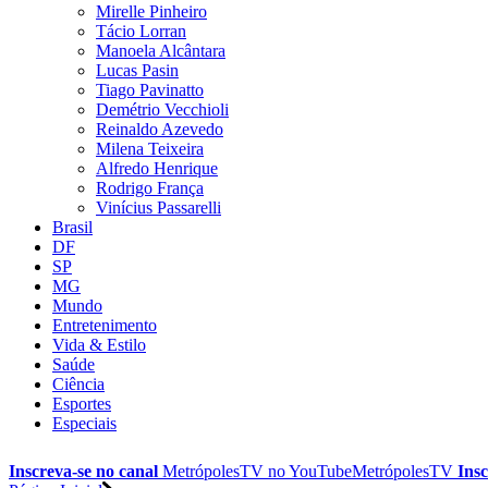
Mirelle Pinheiro
Tácio Lorran
Manoela Alcântara
Lucas Pasin
Tiago Pavinatto
Demétrio Vecchioli
Reinaldo Azevedo
Milena Teixeira
Alfredo Henrique
Rodrigo França
Vinícius Passarelli
Brasil
DF
SP
MG
Mundo
Entretenimento
Vida & Estilo
Saúde
Ciência
Esportes
Especiais
Inscreva-se no canal
MetrópolesTV no
YouTube
MetrópolesTV
Insc