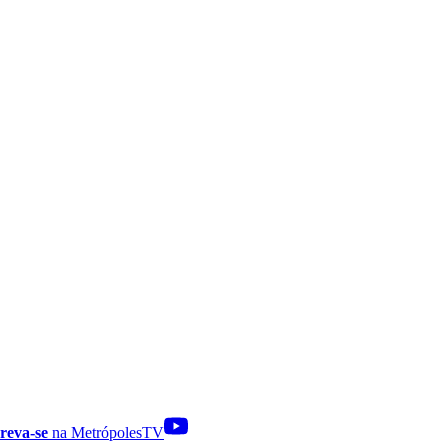
reva-se
na MetrópolesTV