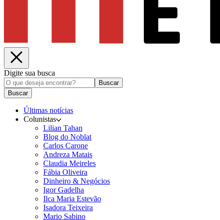
Digite sua busca
Buscar
Buscar
Últimas notícias
Colunistas
Lilian Tahan
Blog do Noblat
Carlos Carone
Andreza Matais
Claudia Meireles
Fábia Oliveira
Dinheiro & Negócios
Igor Gadelha
Ilca Maria Estevão
Isadora Teixeira
Mario Sabino