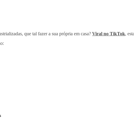
trializadas, que tal fazer a sua própria em casa?
Viral no TikTok
, es
so:
s