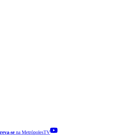
reva-se
na MetrópolesTV