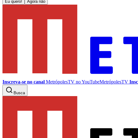
Eu quero!
Agora não
Inscreva-se no canal
MetrópolesTV no
YouTube
MetrópolesTV
Insc
Busca