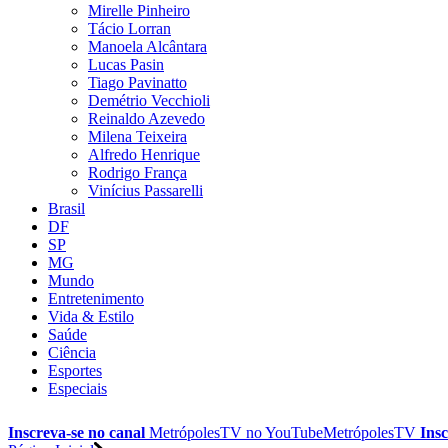
Mirelle Pinheiro
Tácio Lorran
Manoela Alcântara
Lucas Pasin
Tiago Pavinatto
Demétrio Vecchioli
Reinaldo Azevedo
Milena Teixeira
Alfredo Henrique
Rodrigo França
Vinícius Passarelli
Brasil
DF
SP
MG
Mundo
Entretenimento
Vida & Estilo
Saúde
Ciência
Esportes
Especiais
Inscreva-se no canal
MetrópolesTV no
YouTube
MetrópolesTV
Insc