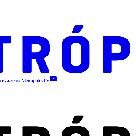
reva-se
na MetrópolesTV