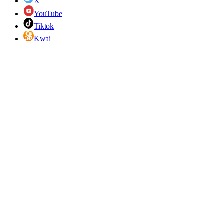
X
YouTube
Tiktok
Kwai