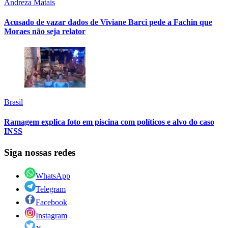
Andreza Matais
Acusado de vazar dados de Viviane Barci pede a Fachin que
Moraes não seja relator
Brasil
Ramagem explica foto em piscina com políticos e alvo do caso
INSS
Siga nossas redes
WhatsApp
Telegram
Facebook
Instagram