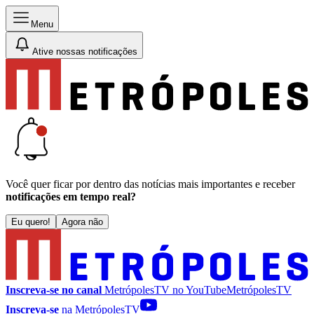
Menu
Ative nossas notificações
Você quer ficar por dentro das notícias mais importantes e receber
notificações em tempo real?
Eu quero!
Agora não
Inscreva-se no canal
MetrópolesTV no
YouTube
MetrópolesTV
Inscreva-se
na MetrópolesTV