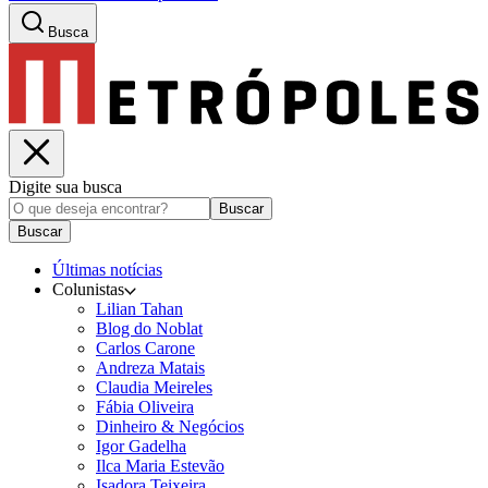
Busca
Digite sua busca
Buscar
Buscar
Últimas notícias
Colunistas
Lilian Tahan
Blog do Noblat
Carlos Carone
Andreza Matais
Claudia Meireles
Fábia Oliveira
Dinheiro & Negócios
Igor Gadelha
Ilca Maria Estevão
Isadora Teixeira