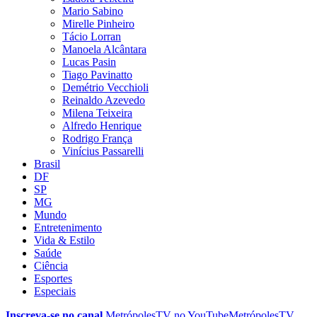
Mario Sabino
Mirelle Pinheiro
Tácio Lorran
Manoela Alcântara
Lucas Pasin
Tiago Pavinatto
Demétrio Vecchioli
Reinaldo Azevedo
Milena Teixeira
Alfredo Henrique
Rodrigo França
Vinícius Passarelli
Brasil
DF
SP
MG
Mundo
Entretenimento
Vida & Estilo
Saúde
Ciência
Esportes
Especiais
Inscreva-se no canal
MetrópolesTV no
YouTube
MetrópolesTV