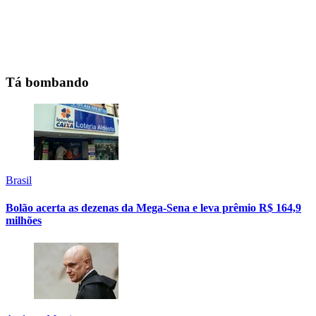
Tá bombando
Brasil
Bolão acerta as dezenas da Mega-Sena e leva prêmio R$ 164,9
milhões