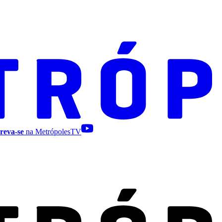
reva-se
na MetrópolesTV