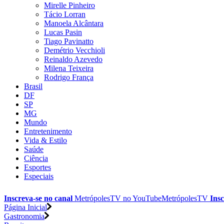
Mirelle Pinheiro
Tácio Lorran
Manoela Alcântara
Lucas Pasin
Tiago Pavinatto
Demétrio Vecchioli
Reinaldo Azevedo
Milena Teixeira
Rodrigo França
Brasil
DF
SP
MG
Mundo
Entretenimento
Vida & Estilo
Saúde
Ciência
Esportes
Especiais
Inscreva-se no canal
MetrópolesTV no
YouTube
MetrópolesTV
Insc
Página Inicial
Gastronomia