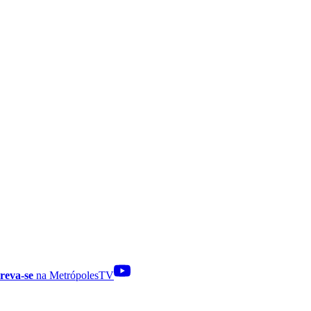
reva-se
na MetrópolesTV