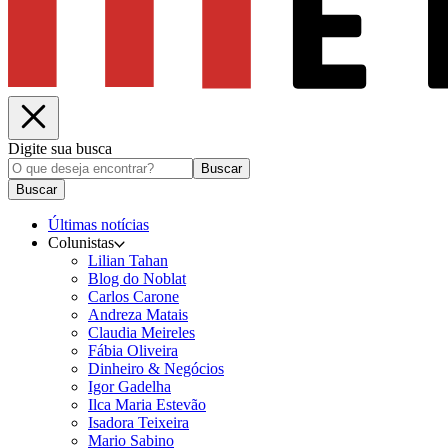
Digite sua busca
Buscar
Buscar
Últimas notícias
Colunistas
Lilian Tahan
Blog do Noblat
Carlos Carone
Andreza Matais
Claudia Meireles
Fábia Oliveira
Dinheiro & Negócios
Igor Gadelha
Ilca Maria Estevão
Isadora Teixeira
Mario Sabino