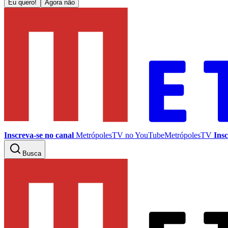
Eu quero!
Agora não
Inscreva-se no canal
MetrópolesTV no
YouTube
MetrópolesTV
Insc
Busca