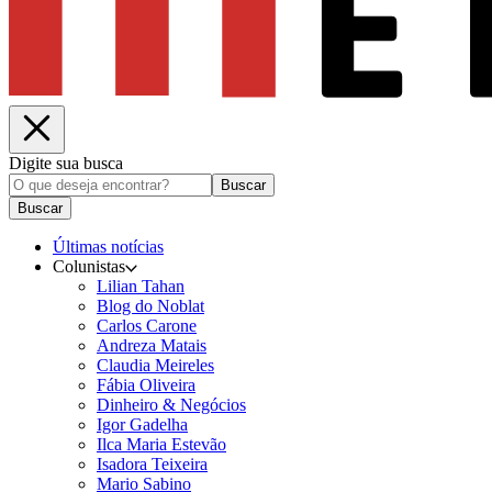
Digite sua busca
Buscar
Buscar
Últimas notícias
Colunistas
Lilian Tahan
Blog do Noblat
Carlos Carone
Andreza Matais
Claudia Meireles
Fábia Oliveira
Dinheiro & Negócios
Igor Gadelha
Ilca Maria Estevão
Isadora Teixeira
Mario Sabino