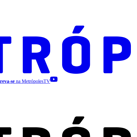
reva-se
na MetrópolesTV