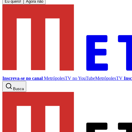
Eu quero!
Agora não
Inscreva-se no canal
MetrópolesTV no
YouTube
MetrópolesTV
Insc
Busca