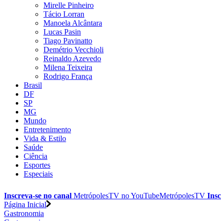
Mirelle Pinheiro
Tácio Lorran
Manoela Alcântara
Lucas Pasin
Tiago Pavinatto
Demétrio Vecchioli
Reinaldo Azevedo
Milena Teixeira
Rodrigo França
Brasil
DF
SP
MG
Mundo
Entretenimento
Vida & Estilo
Saúde
Ciência
Esportes
Especiais
Inscreva-se no canal
MetrópolesTV no
YouTube
MetrópolesTV
Insc
Página Inicial
Gastronomia