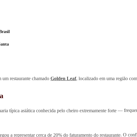
rasil
Santa
m um restaurante chamado
Golden Leaf
, localizado em uma região com
ça
aria típica asiática conhecida pelo cheiro extremamente forte
— frequen
egou a representar cerca de 20% do faturamento do restaurante
. O con