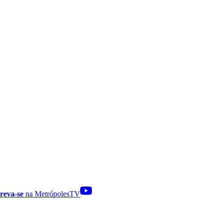
reva-se
na MetrópolesTV