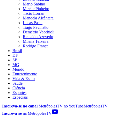
Mario Sabino
Mirelle Pinheiro
Tácio Lorran
Manoela Alcântara
Lucas Pasin
Tiago Pavinatto
Demétrio Vecchioli
Reinaldo Azevedo
Milena Teixeira
Rodrigo França
Brasil
DF
SP
MG
Mundo
Entretenimento
Vida & Estilo
Saúde
Ciência
Esportes
Especiais
Inscreva-se no canal
MetrópolesTV no
YouTube
MetrópolesTV
Inscreva-se
na MetrópolesTV