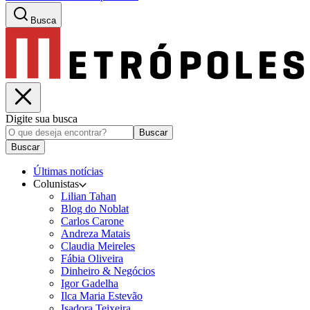
Busca
Digite sua busca
Buscar
Buscar
Últimas notícias
Colunistas
Lilian Tahan
Blog do Noblat
Carlos Carone
Andreza Matais
Claudia Meireles
Fábia Oliveira
Dinheiro & Negócios
Igor Gadelha
Ilca Maria Estevão
Isadora Teixeira