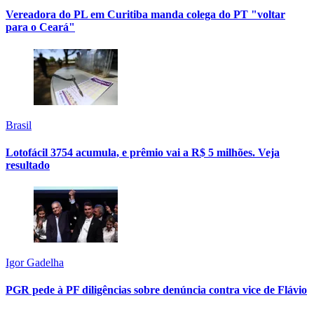
Vereadora do PL em Curitiba manda colega do PT "voltar
para o Ceará"
Brasil
Lotofácil 3754 acumula, e prêmio vai a R$ 5 milhões. Veja
resultado
Igor Gadelha
PGR pede à PF diligências sobre denúncia contra vice de Flávio