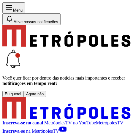
Menu
Ative nossas notificações
Você quer ficar por dentro das notícias mais importantes e receber
notificações em tempo real?
Eu quero!
Agora não
Inscreva-se no canal
MetrópolesTV no
YouTube
MetrópolesTV
Inscreva-se
na MetrópolesTV