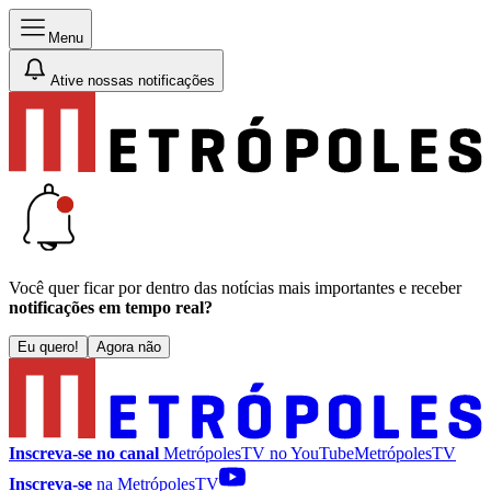
Menu
Ative nossas notificações
Você quer ficar por dentro das notícias mais importantes e receber
notificações em tempo real?
Eu quero!
Agora não
Inscreva-se no canal
MetrópolesTV no
YouTube
MetrópolesTV
Inscreva-se
na MetrópolesTV