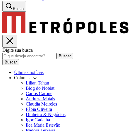
Busca
Digite sua busca
Buscar
Buscar
Últimas notícias
Colunistas
Lilian Tahan
Blog do Noblat
Carlos Carone
Andreza Matais
Claudia Meireles
Fábia Oliveira
Dinheiro & Negócios
Igor Gadelha
Ilca Maria Estevão
Isadora Teixeira