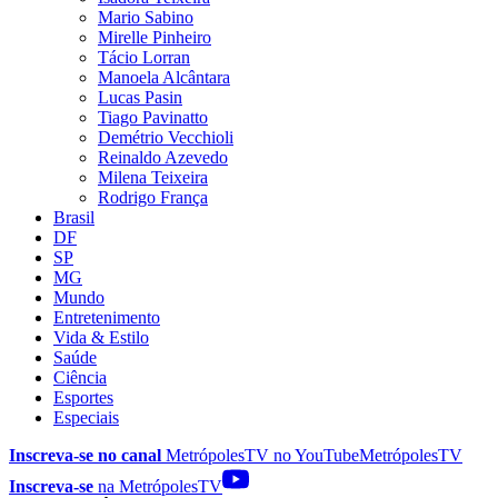
Mario Sabino
Mirelle Pinheiro
Tácio Lorran
Manoela Alcântara
Lucas Pasin
Tiago Pavinatto
Demétrio Vecchioli
Reinaldo Azevedo
Milena Teixeira
Rodrigo França
Brasil
DF
SP
MG
Mundo
Entretenimento
Vida & Estilo
Saúde
Ciência
Esportes
Especiais
Inscreva-se no canal
MetrópolesTV no
YouTube
MetrópolesTV
Inscreva-se
na MetrópolesTV