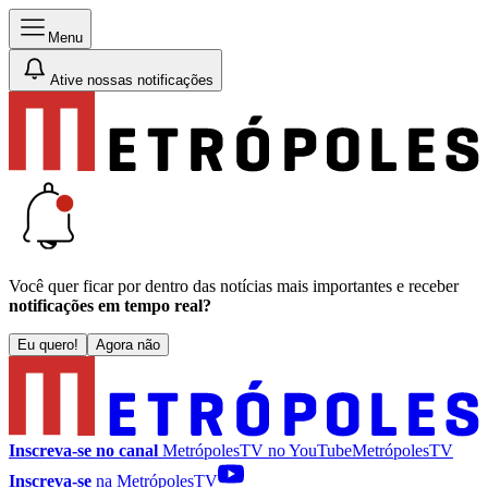
Menu
Ative nossas notificações
Você quer ficar por dentro das notícias mais importantes e receber
notificações em tempo real?
Eu quero!
Agora não
Inscreva-se no canal
MetrópolesTV no
YouTube
MetrópolesTV
Inscreva-se
na MetrópolesTV