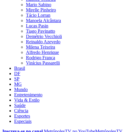
Mario Sabino
Mirelle Pinheiro
Tácio Lorran
Manoela Alcântara
Lucas Pasin
Tiago Pavinatto
Demétrio Vecchioli
Reinaldo Azevedo
Milena Teixeira
Alfredo Henrique
Rodrigo França
Vinícius Passarelli
Brasil
DF
SP
MG
Mundo
Entretenimento
Vida & Estilo
Saúde
Ciência
Esportes
Especiais
Inscreva-se no canal
MetrópolesTV no
YouTube
MetrópolesTV