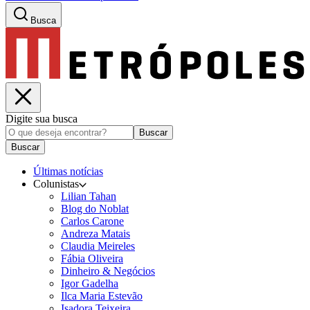
Busca
Digite sua busca
Buscar
Buscar
Últimas notícias
Colunistas
Lilian Tahan
Blog do Noblat
Carlos Carone
Andreza Matais
Claudia Meireles
Fábia Oliveira
Dinheiro & Negócios
Igor Gadelha
Ilca Maria Estevão
Isadora Teixeira