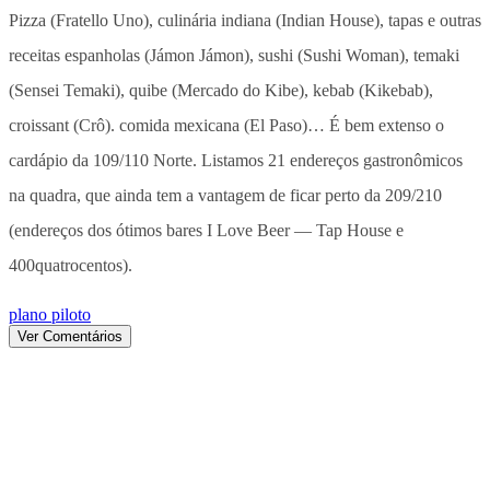
Pizza (Fratello Uno), culinária indiana (Indian House), tapas e outras
receitas espanholas (Jámon Jámon), sushi (Sushi Woman), temaki
(Sensei Temaki), quibe (Mercado do Kibe), kebab (Kikebab),
croissant (Crô). comida mexicana (El Paso)… É bem extenso o
cardápio da 109/110 Norte. Listamos 21 endereços gastronômicos
na quadra, que ainda tem a vantagem de ficar perto da 209/210
(endereços dos ótimos bares I Love Beer — Tap House e
400quatrocentos).
plano piloto
Ver Comentários