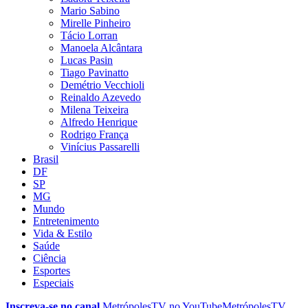
Mario Sabino
Mirelle Pinheiro
Tácio Lorran
Manoela Alcântara
Lucas Pasin
Tiago Pavinatto
Demétrio Vecchioli
Reinaldo Azevedo
Milena Teixeira
Alfredo Henrique
Rodrigo França
Vinícius Passarelli
Brasil
DF
SP
MG
Mundo
Entretenimento
Vida & Estilo
Saúde
Ciência
Esportes
Especiais
Inscreva-se no canal
MetrópolesTV no
YouTube
MetrópolesTV