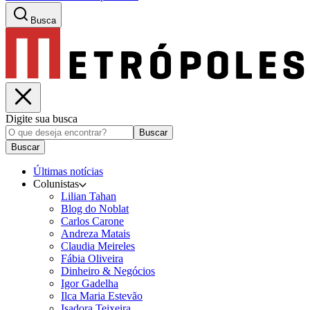
Busca
Digite sua busca
Buscar
Buscar
Últimas notícias
Colunistas
Lilian Tahan
Blog do Noblat
Carlos Carone
Andreza Matais
Claudia Meireles
Fábia Oliveira
Dinheiro & Negócios
Igor Gadelha
Ilca Maria Estevão
Isadora Teixeira