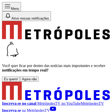
Menu
Ative nossas notificações
Você quer ficar por dentro das notícias mais importantes e receber
notificações em tempo real?
Eu quero!
Agora não
Inscreva-se no canal
MetrópolesTV no
YouTube
MetrópolesTV
Inscreva-se
na MetrópolesTV