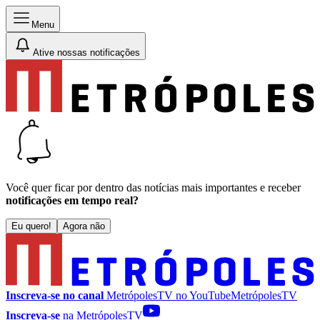
Menu
Ative nossas notificações
Você quer ficar por dentro das notícias mais importantes e receber
notificações em tempo real?
Eu quero!
Agora não
Inscreva-se no canal
MetrópolesTV no
YouTube
MetrópolesTV
Inscreva-se
na MetrópolesTV