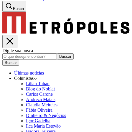
Busca
Digite sua busca
Buscar
Buscar
Últimas notícias
Colunistas
Lilian Tahan
Blog do Noblat
Carlos Carone
Andreza Matais
Claudia Meireles
Fábia Oliveira
Dinheiro & Negócios
Igor Gadelha
Ilca Maria Estevão
Isadora Teixeira