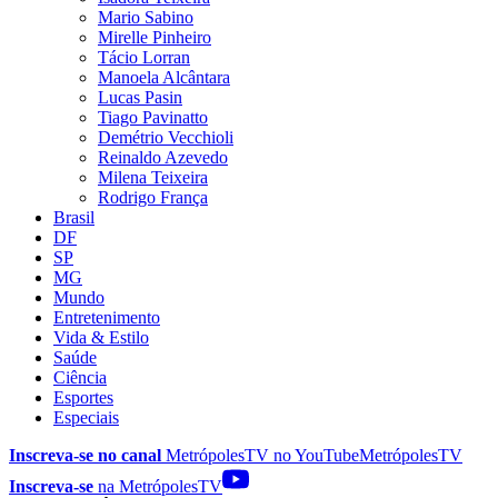
Mario Sabino
Mirelle Pinheiro
Tácio Lorran
Manoela Alcântara
Lucas Pasin
Tiago Pavinatto
Demétrio Vecchioli
Reinaldo Azevedo
Milena Teixeira
Rodrigo França
Brasil
DF
SP
MG
Mundo
Entretenimento
Vida & Estilo
Saúde
Ciência
Esportes
Especiais
Inscreva-se no canal
MetrópolesTV no
YouTube
MetrópolesTV
Inscreva-se
na MetrópolesTV