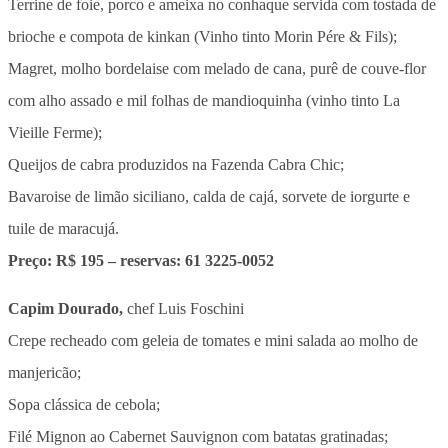
Terrine de foie, porco e ameixa no conhaque servida com tostada de
brioche e compota de kinkan (Vinho tinto Morin Pére & Fils);
Magret, molho bordelaise com melado de cana, purê de couve-flor
com alho assado e mil folhas de mandioquinha (vinho tinto La
Vieille Ferme);
Queijos de cabra produzidos na Fazenda Cabra Chic;
Bavaroise de limão siciliano, calda de cajá, sorvete de iorgurte e
tuile de maracujá.
Preço: R$ 195 – reservas: 61 3225-0052
Capim Dourado,
chef Luis Foschini
Crepe recheado com geleia de tomates e mini salada ao molho de
manjericão;
Sopa clássica de cebola;
Filé Mignon ao Cabernet Sauvignon com batatas gratinadas;