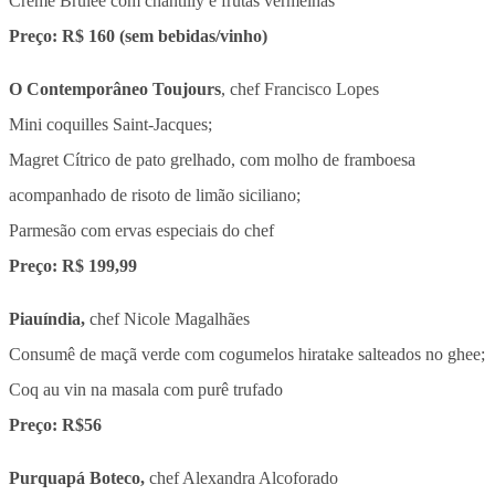
Creme Brulée com chantilly e frutas vermelhas
Preço: R$ 160 (sem bebidas/vinho)
O Contemporâneo Toujours
, chef Francisco Lopes
Mini coquilles Saint-Jacques;
Magret Cítrico de pato grelhado, com molho de framboesa
acompanhado de risoto de limão siciliano;
Parmesão com ervas especiais do chef
Preço: R$ 199,99
Piauíndia,
chef Nicole Magalhães
Consumê de maçã verde com cogumelos hiratake salteados no ghee;
Coq au vin na masala com purê trufado
Preço: R$56
Purquapá Boteco,
chef Alexandra Alcoforado