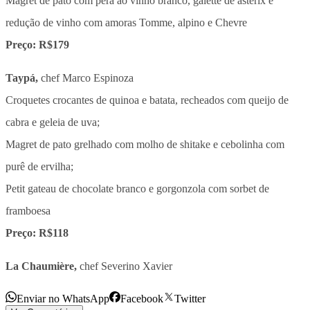
Magret de pato com pera ao vinho branco, galette de asterix e
redução de vinho com amoras Tomme, alpino e Chevre
Preço: R$179
Taypá,
chef Marco Espinoza
Croquetes crocantes de quinoa e batata, recheados com queijo de
cabra e geleia de uva;
Magret de pato grelhado com molho de shitake e cebolinha com
purê de ervilha;
Petit gateau de chocolate branco e gorgonzola com sorbet de
framboesa
Preço: R$118
La Chaumière,
chef Severino Xavier
Enviar no WhatsApp
Facebook
Twitter