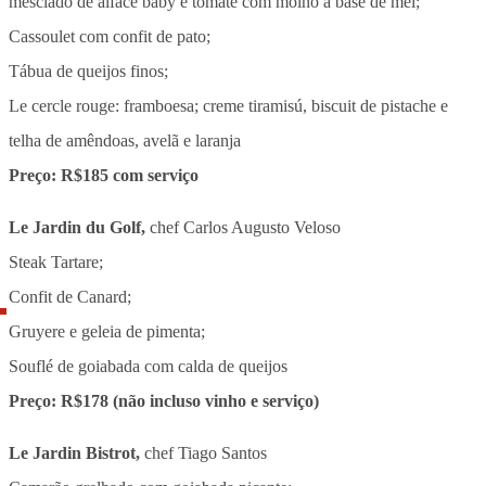
mesclado de alface baby e tomate com molho à base de mel;
Cassoulet com confit de pato;
Tábua de queijos finos;
Le cercle rouge: framboesa; creme tiramisú, biscuit de pistache e
telha de amêndoas, avelã e laranja
Preço: R$185 com serviço
Le Jardin du Golf,
chef Carlos Augusto Veloso
Steak Tartare;
Confit de Canard;
Gruyere e geleia de pimenta;
Souflé de goiabada com calda de queijos
Preço: R$178 (não incluso vinho e serviço)
Le Jardin Bistrot,
chef Tiago Santos