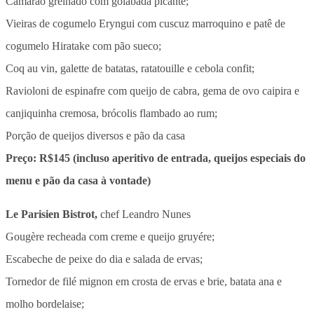
Camarão grelhado com goiabada picante;
Vieiras de cogumelo Eryngui com cuscuz marroquino e patê de
cogumelo Hiratake com pão sueco;
Coq au vin, galette de batatas, ratatouille e cebola confit;
Ravioloni de espinafre com queijo de cabra, gema de ovo caipira e
canjiquinha cremosa, brócolis flambado ao rum;
Porção de queijos diversos e pão da casa
Preço: R$145 (incluso aperitivo de entrada, queijos especiais do
menu e pão da casa à vontade)
Le Parisien Bistrot,
chef Leandro Nunes
Gougère recheada com creme e queijo gruyére;
Escabeche de peixe do dia e salada de ervas;
Tornedor de filé mignon em crosta de ervas e brie, batata ana e
molho bordelaise;