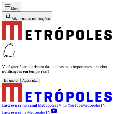
Menu
Ative nossas notificações
Você quer ficar por dentro das notícias mais importantes e receber
notificações em tempo real?
Eu quero!
Agora não
Inscreva-se no canal
MetrópolesTV no
YouTube
MetrópolesTV
Inscreva-se
na MetrópolesTV