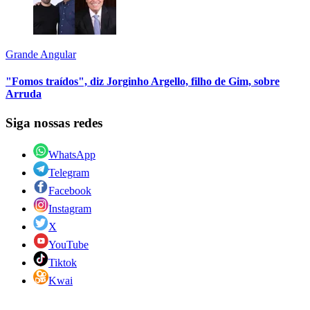
Grande Angular
"Fomos traídos", diz Jorginho Argello, filho de Gim, sobre
Arruda
Siga nossas redes
WhatsApp
Telegram
Facebook
Instagram
X
YouTube
Tiktok
Kwai