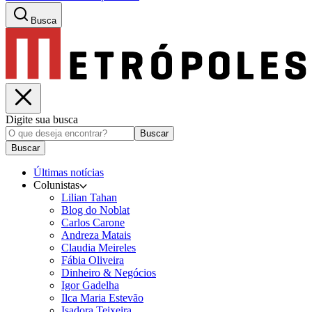
Busca
Digite sua busca
Buscar
Buscar
Últimas notícias
Colunistas
Lilian Tahan
Blog do Noblat
Carlos Carone
Andreza Matais
Claudia Meireles
Fábia Oliveira
Dinheiro & Negócios
Igor Gadelha
Ilca Maria Estevão
Isadora Teixeira