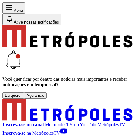
Menu
Ative nossas notificações
Você quer ficar por dentro das notícias mais importantes e receber
notificações em tempo real?
Eu quero!
Agora não
Inscreva-se no canal
MetrópolesTV no
YouTube
MetrópolesTV
Inscreva-se
na MetrópolesTV