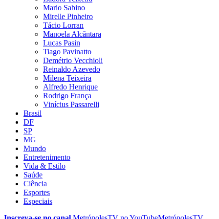
Mario Sabino
Mirelle Pinheiro
Tácio Lorran
Manoela Alcântara
Lucas Pasin
Tiago Pavinatto
Demétrio Vecchioli
Reinaldo Azevedo
Milena Teixeira
Alfredo Henrique
Rodrigo França
Vinícius Passarelli
Brasil
DF
SP
MG
Mundo
Entretenimento
Vida & Estilo
Saúde
Ciência
Esportes
Especiais
Inscreva-se no canal
MetrópolesTV no
YouTube
MetrópolesTV