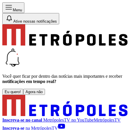
Menu
Ative nossas notificações
Você quer ficar por dentro das notícias mais importantes e receber
notificações em tempo real?
Eu quero!
Agora não
Inscreva-se no canal
MetrópolesTV no
YouTube
MetrópolesTV
Inscreva-se
na MetrópolesTV