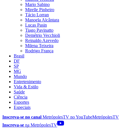
Mario Sabino
Mirelle Pinheiro
Tácio Lorran
Manoela Alcântara
Lucas Pasin
Tiago Pavinatto
Demétrio Vecchioli
Reinaldo Azevedo
Milena Teixeira
Rodrigo França
Brasil
DF
SP
MG
Mundo
Entretenimento
Vida & Estilo
Saúde
Ciência
Esportes
Especiais
Inscreva-se no canal
MetrópolesTV no
YouTube
MetrópolesTV
Inscreva-se
na MetrópolesTV