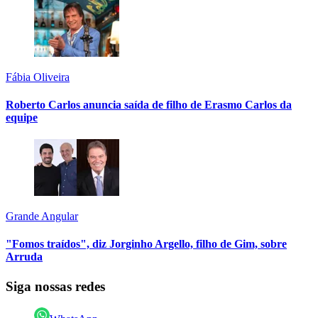
Fábia Oliveira
Roberto Carlos anuncia saída de filho de Erasmo Carlos da
equipe
Grande Angular
"Fomos traídos", diz Jorginho Argello, filho de Gim, sobre
Arruda
Siga nossas redes