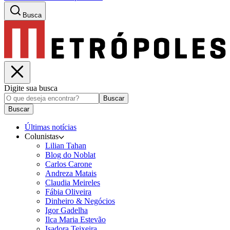
Busca
Digite sua busca
Buscar
Buscar
Últimas notícias
Colunistas
Lilian Tahan
Blog do Noblat
Carlos Carone
Andreza Matais
Claudia Meireles
Fábia Oliveira
Dinheiro & Negócios
Igor Gadelha
Ilca Maria Estevão
Isadora Teixeira