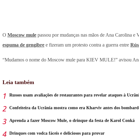
O
Moscow mule
passou por mudanças nas mãos de Ana Carolina e Va
espuma de gengibre
e fizeram um protesto contra a guerra entre
Rús
“Mudamos o nome do Moscow mule para KIEV MULE!” avisou Ana Car
Leia também
Russos usam avaliações de restaurantes para revelar ataques à Ucrân
Confeiteira da Ucrânia mostra como era Kharviv antes dos bombard
Aprenda a fazer Moscow Mule, o drinque da festa de Karol Conká
Drinques com vodca fáceis e deliciosos para provar