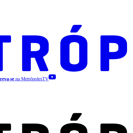
reva-se
na MetrópolesTV