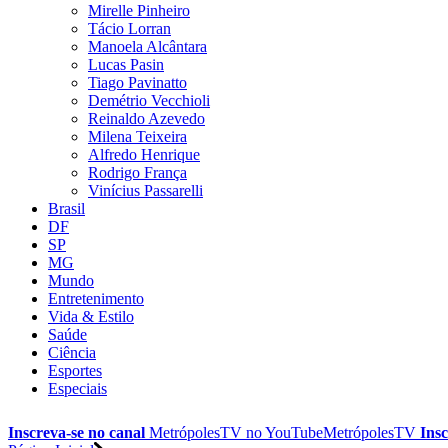
Mirelle Pinheiro
Tácio Lorran
Manoela Alcântara
Lucas Pasin
Tiago Pavinatto
Demétrio Vecchioli
Reinaldo Azevedo
Milena Teixeira
Alfredo Henrique
Rodrigo França
Vinícius Passarelli
Brasil
DF
SP
MG
Mundo
Entretenimento
Vida & Estilo
Saúde
Ciência
Esportes
Especiais
Inscreva-se no canal
MetrópolesTV no
YouTube
MetrópolesTV
Insc