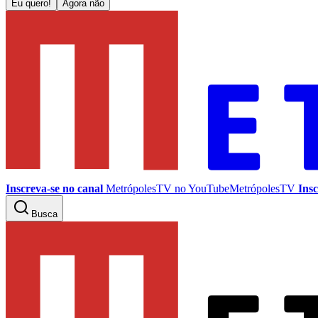
Eu quero!
Agora não
Inscreva-se no canal
MetrópolesTV no
YouTube
MetrópolesTV
Insc
Busca