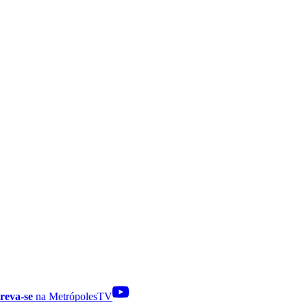
reva-se
na MetrópolesTV