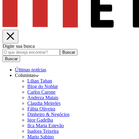
Digite sua busca
Buscar
Buscar
Últimas notícias
Colunistas
Lilian Tahan
Blog do Noblat
Carlos Carone
Andreza Matais
Claudia Meireles
Fábia Oliveira
Dinheiro & Negócios
Igor Gadelha
Ilca Maria Estevão
Isadora Teixeira
Mario Sabino