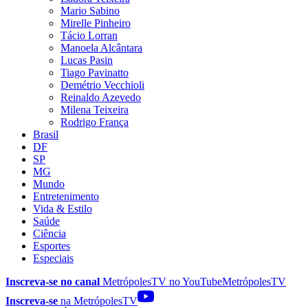
Mario Sabino
Mirelle Pinheiro
Tácio Lorran
Manoela Alcântara
Lucas Pasin
Tiago Pavinatto
Demétrio Vecchioli
Reinaldo Azevedo
Milena Teixeira
Rodrigo França
Brasil
DF
SP
MG
Mundo
Entretenimento
Vida & Estilo
Saúde
Ciência
Esportes
Especiais
Inscreva-se no canal
MetrópolesTV no
YouTube
MetrópolesTV
Inscreva-se
na MetrópolesTV