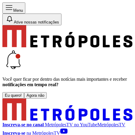
Menu
Ative nossas notificações
Você quer ficar por dentro das notícias mais importantes e receber
notificações em tempo real?
Eu quero!
Agora não
Inscreva-se no canal
MetrópolesTV no
YouTube
MetrópolesTV
Inscreva-se
na MetrópolesTV