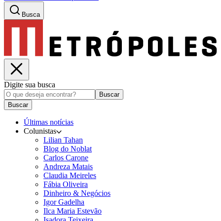
Busca
Digite sua busca
Buscar
Buscar
Últimas notícias
Colunistas
Lilian Tahan
Blog do Noblat
Carlos Carone
Andreza Matais
Claudia Meireles
Fábia Oliveira
Dinheiro & Negócios
Igor Gadelha
Ilca Maria Estevão
Isadora Teixeira