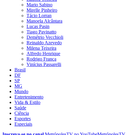
Mario Sabino
Mirelle Pinheiro
Tácio Lorran
Manoela Alcântara
Lucas Pasin
Tiago Pavinatto
Demétrio Vecchioli
Reinaldo Azevedo
Milena Teixeira
Alfredo Henrique
Rodrigo França
Vinícius Passarelli
Brasil
DF
SP
MG
Mundo
Entretenimento
Vida & Estilo
Saúde
Ciência
Esportes
Especiais
Inscreva-se no canal
MetrópolesTV no
YouTube
MetrópolesTV