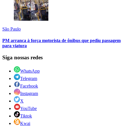
São Paulo
PM arranca à força motorista de ônibus que pediu passagem
para viatura
Siga nossas redes
WhatsApp
Telegram
Facebook
Instagram
X
YouTube
Tiktok
Kwai