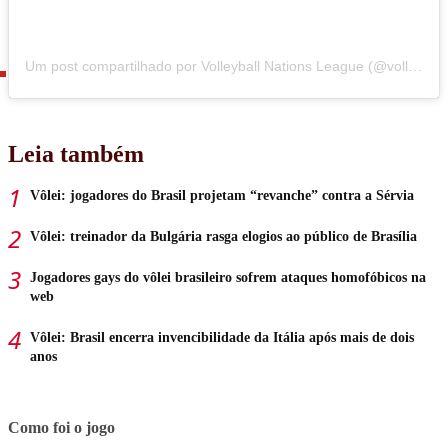
Um post compartilhado por Volleyball Nations League (@volleyballnationsleague)
Leia também
Vôlei: jogadores do Brasil projetam “revanche” contra a Sérvia
Vôlei: treinador da Bulgária rasga elogios ao público de Brasília
Jogadores gays do vôlei brasileiro sofrem ataques homofóbicos na
web
Vôlei: Brasil encerra invencibilidade da Itália após mais de dois
anos
Como foi o jogo