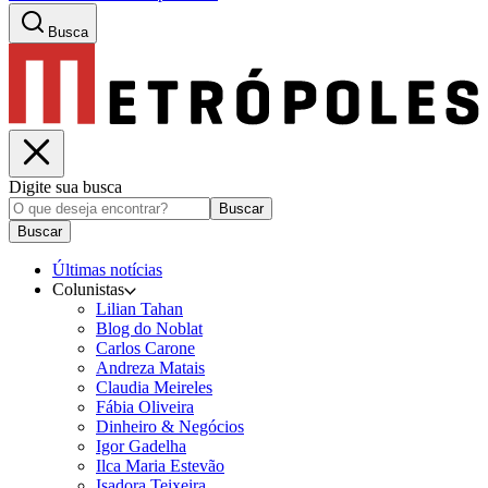
Busca
Digite sua busca
Buscar
Buscar
Últimas notícias
Colunistas
Lilian Tahan
Blog do Noblat
Carlos Carone
Andreza Matais
Claudia Meireles
Fábia Oliveira
Dinheiro & Negócios
Igor Gadelha
Ilca Maria Estevão
Isadora Teixeira