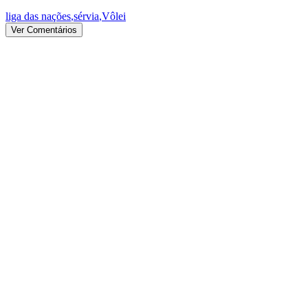
liga das nações
,
sérvia
,
Vôlei
Ver Comentários