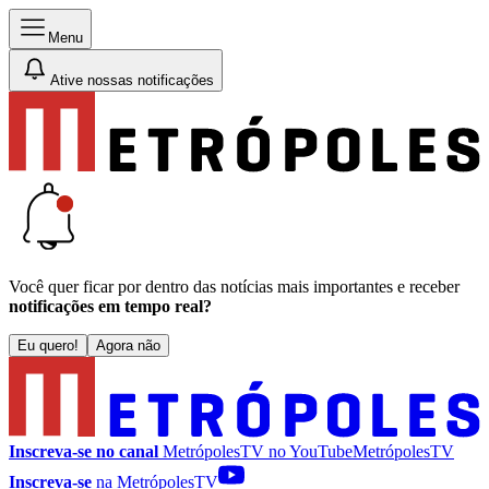
Menu
Ative nossas notificações
Você quer ficar por dentro das notícias mais importantes e receber
notificações em tempo real?
Eu quero!
Agora não
Inscreva-se no canal
MetrópolesTV no
YouTube
MetrópolesTV
Inscreva-se
na MetrópolesTV