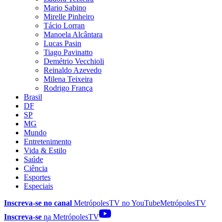
Mario Sabino
Mirelle Pinheiro
Tácio Lorran
Manoela Alcântara
Lucas Pasin
Tiago Pavinatto
Demétrio Vecchioli
Reinaldo Azevedo
Milena Teixeira
Rodrigo França
Brasil
DF
SP
MG
Mundo
Entretenimento
Vida & Estilo
Saúde
Ciência
Esportes
Especiais
Inscreva-se no canal
MetrópolesTV no
YouTube
MetrópolesTV
Inscreva-se
na MetrópolesTV