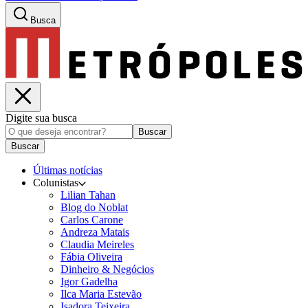
Busca
Digite sua busca
Buscar
Buscar
Últimas notícias
Colunistas
Lilian Tahan
Blog do Noblat
Carlos Carone
Andreza Matais
Claudia Meireles
Fábia Oliveira
Dinheiro & Negócios
Igor Gadelha
Ilca Maria Estevão
Isadora Teixeira