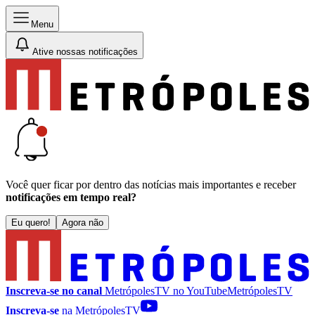
Menu
Ative nossas notificações
Você quer ficar por dentro das notícias mais importantes e receber
notificações em tempo real?
Eu quero!
Agora não
Inscreva-se no canal
MetrópolesTV no
YouTube
MetrópolesTV
Inscreva-se
na MetrópolesTV