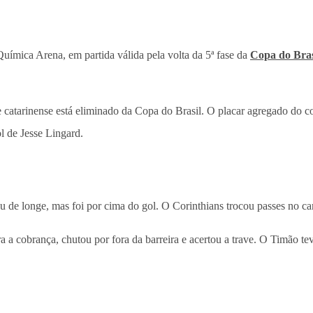
 Química Arena, em partida válida pela volta da 5ª fase da
Copa do Bras
me catarinense está eliminado da Copa do Brasil. O placar agregado do
l de Jesse Lingard.
tou de longe, mas foi por cima do gol. O Corinthians trocou passes no c
ra a cobrança, chutou por fora da barreira e acertou a trave. O Timão te