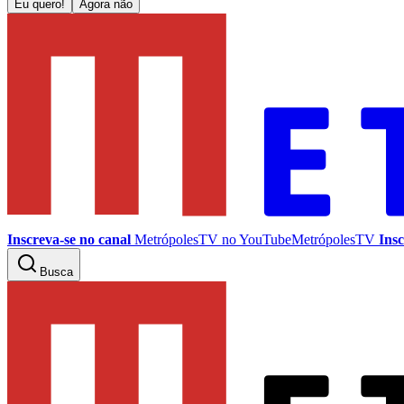
Eu quero!
Agora não
Inscreva-se no canal
MetrópolesTV no
YouTube
MetrópolesTV
Insc
Busca