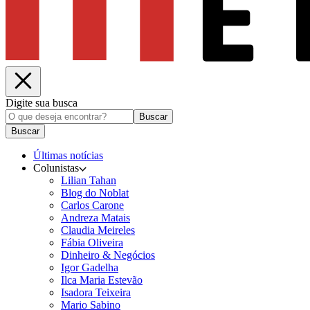
Digite sua busca
Buscar
Buscar
Últimas notícias
Colunistas
Lilian Tahan
Blog do Noblat
Carlos Carone
Andreza Matais
Claudia Meireles
Fábia Oliveira
Dinheiro & Negócios
Igor Gadelha
Ilca Maria Estevão
Isadora Teixeira
Mario Sabino