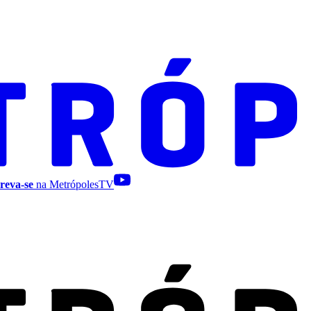
reva-se
na MetrópolesTV