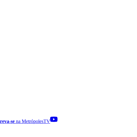
reva-se
na MetrópolesTV