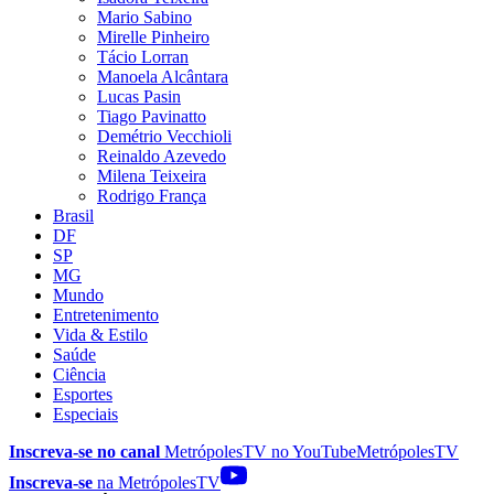
Mario Sabino
Mirelle Pinheiro
Tácio Lorran
Manoela Alcântara
Lucas Pasin
Tiago Pavinatto
Demétrio Vecchioli
Reinaldo Azevedo
Milena Teixeira
Rodrigo França
Brasil
DF
SP
MG
Mundo
Entretenimento
Vida & Estilo
Saúde
Ciência
Esportes
Especiais
Inscreva-se no canal
MetrópolesTV no
YouTube
MetrópolesTV
Inscreva-se
na MetrópolesTV