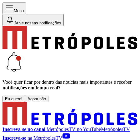
Menu
Ative nossas notificações
Você quer ficar por dentro das notícias mais importantes e receber
notificações em tempo real?
Eu quero!
Agora não
Inscreva-se no canal
MetrópolesTV no
YouTube
MetrópolesTV
Inscreva-se
na MetrópolesTV