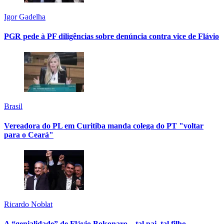
Igor Gadelha
PGR pede à PF diligências sobre denúncia contra vice de Flávio
Brasil
Vereadora do PL em Curitiba manda colega do PT "voltar
para o Ceará"
Ricardo Noblat
A “genialidade” de Flávio Bolsonaro – tal pai, tal filho