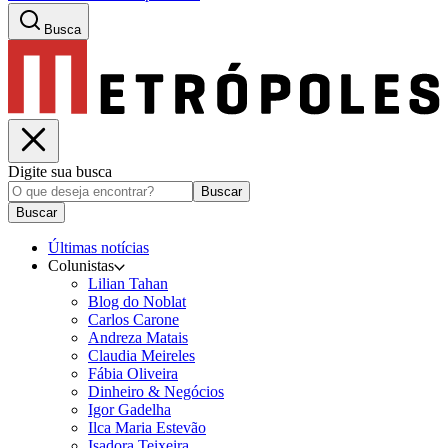
Busca
Digite sua busca
Buscar
Buscar
Últimas notícias
Colunistas
Lilian Tahan
Blog do Noblat
Carlos Carone
Andreza Matais
Claudia Meireles
Fábia Oliveira
Dinheiro & Negócios
Igor Gadelha
Ilca Maria Estevão
Isadora Teixeira