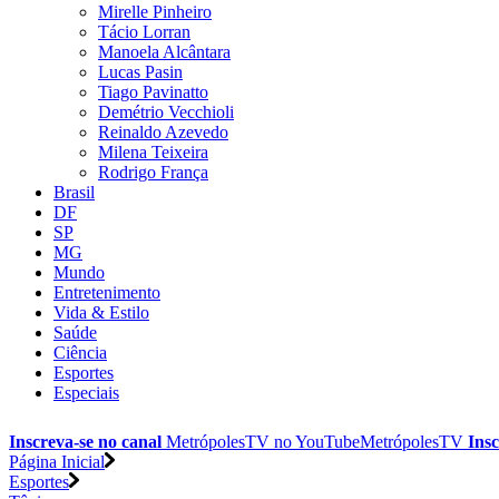
Mirelle Pinheiro
Tácio Lorran
Manoela Alcântara
Lucas Pasin
Tiago Pavinatto
Demétrio Vecchioli
Reinaldo Azevedo
Milena Teixeira
Rodrigo França
Brasil
DF
SP
MG
Mundo
Entretenimento
Vida & Estilo
Saúde
Ciência
Esportes
Especiais
Inscreva-se no canal
MetrópolesTV no
YouTube
MetrópolesTV
Insc
Página Inicial
Esportes