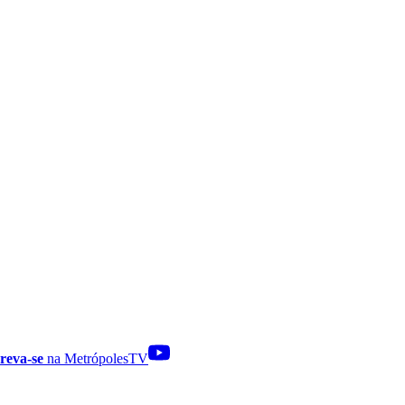
reva-se
na MetrópolesTV