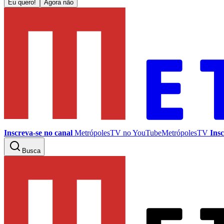
Eu quero!
Agora não
Inscreva-se no canal
MetrópolesTV no
YouTube
MetrópolesTV
Insc
Busca