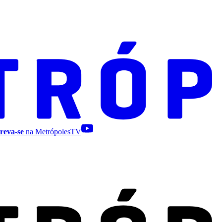
reva-se
na MetrópolesTV