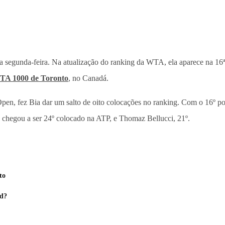
a segunda-feira. Na atualização do ranking da WTA, ela aparece na 16ª
WTA 1000 de Toronto
, no Canadá.
pen, fez Bia dar um salto de oito colocações no ranking. Com o 16º p
hegou a ser 24º colocado na ATP, e Thomaz Bellucci, 21º.
to
ad?