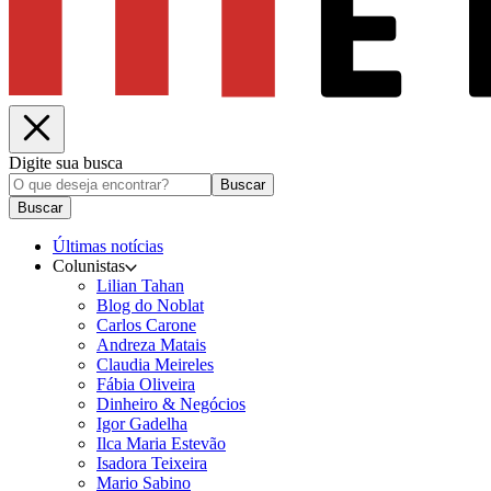
Digite sua busca
Buscar
Buscar
Últimas notícias
Colunistas
Lilian Tahan
Blog do Noblat
Carlos Carone
Andreza Matais
Claudia Meireles
Fábia Oliveira
Dinheiro & Negócios
Igor Gadelha
Ilca Maria Estevão
Isadora Teixeira
Mario Sabino