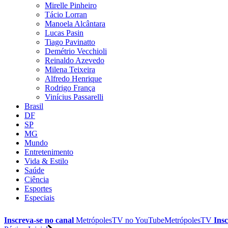
Mirelle Pinheiro
Tácio Lorran
Manoela Alcântara
Lucas Pasin
Tiago Pavinatto
Demétrio Vecchioli
Reinaldo Azevedo
Milena Teixeira
Alfredo Henrique
Rodrigo França
Vinícius Passarelli
Brasil
DF
SP
MG
Mundo
Entretenimento
Vida & Estilo
Saúde
Ciência
Esportes
Especiais
Inscreva-se no canal
MetrópolesTV no
YouTube
MetrópolesTV
Insc