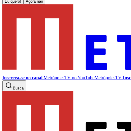
Eu quero!
Agora não
Inscreva-se no canal
MetrópolesTV no
YouTube
MetrópolesTV
Insc
Busca