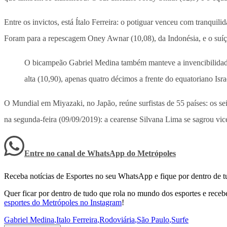
Entre os invictos, está Ítalo Ferreira: o potiguar venceu com tranqui
Foram para a repescagem Oney Awnar (10,08), da Indonésia, e o suíç
O bicampeão Gabriel Medina também manteve a invencibilidade,
alta (10,90), apenas quatro décimos a frente do equatoriano Is
O Mundial em Miyazaki, no Japão, reúne surfistas de 55 países: os s
na segunda-feira (09/09/2019): a cearense Silvana Lima se sagrou vi
Entre no canal de WhatsApp
do
Metrópoles
Receba notícias de Esportes no seu WhatsApp e fique por dentro de t
Quer ficar por dentro de tudo que rola no mundo dos esportes e receber
esportes do Metrópoles no Instagram
!
Gabriel Medina
,
Italo Ferreira
,
Rodoviária
,
São Paulo
,
Surfe