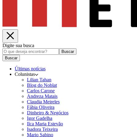
Digite sua busca
Buscar
Buscar
Últimas notícias
Colunistas
Lilian Tahan
Blog do Noblat
Carlos Carone
Andreza Matais
Claudia Meireles
Fábia Oliveira
Dinheiro & Negócios
Igor Gadelha
Ilca Maria Estevão
Isadora Teixeira
Mario Sabino