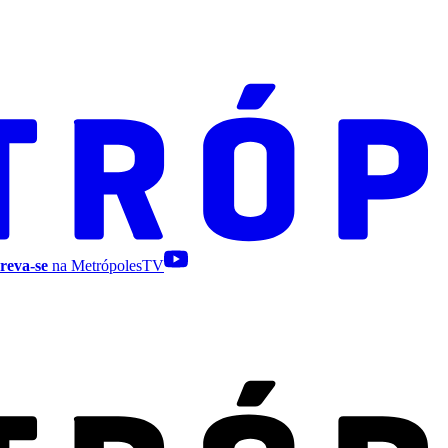
reva-se
na MetrópolesTV