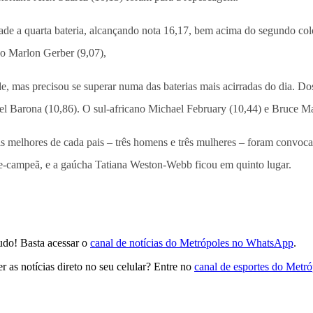
lidade a quarta bateria, alcançando nota 16,17, bem acima do segundo co
o Marlon Gerber (9,07),
 mas precisou se superar numa das baterias mais acirradas do dia. Do
rael Barona (10,86). O sul-africano Michael February (10,44) e Bruce 
eis melhores de cada pais – três homens e três mulheres – foram convo
ce-campeã, e a gaúcha Tatiana Weston-Webb ficou em quinto lugar.
udo! Basta acessar o
canal de notícias do Metrópoles no WhatsApp
.
 as notícias direto no seu celular? Entre no
canal de esportes do Metr