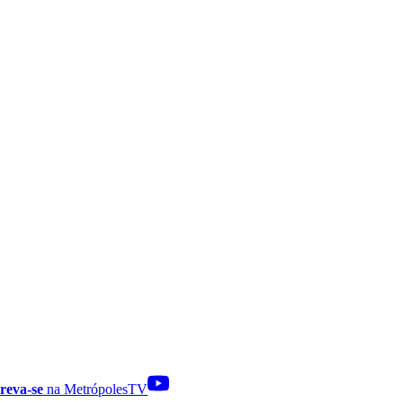
reva-se
na MetrópolesTV