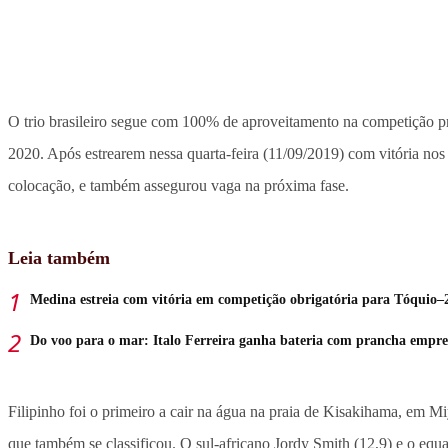
O trio brasileiro segue com 100% de aproveitamento na competição pr
2020. Após estrearem nessa quarta-feira (11/09/2019) com vitória nos 
colocação, e também assegurou vaga na próxima fase.
Leia também
Medina estreia com vitória em competição obrigatória para Tóquio–
Do voo para o mar: Italo Ferreira ganha bateria com prancha empre
Filipinho foi o primeiro a cair na água na praia de Kisakihama, em M
que também se classificou. O sul-africano Jordy Smith (12,9) e o equ