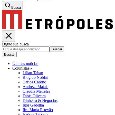
Busca
Digite sua busca
Buscar
Buscar
Últimas notícias
Colunistas
Lilian Tahan
Blog do Noblat
Carlos Carone
Andreza Matais
Claudia Meireles
Fábia Oliveira
Dinheiro & Negócios
Igor Gadelha
Ilca Maria Estevão
Isadora Teixeira