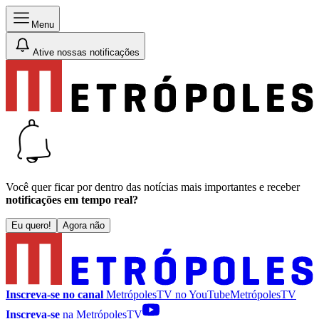
Menu
Ative nossas notificações
Você quer ficar por dentro das notícias mais importantes e receber
notificações em tempo real?
Eu quero!
Agora não
Inscreva-se no canal
MetrópolesTV no
YouTube
MetrópolesTV
Inscreva-se
na MetrópolesTV