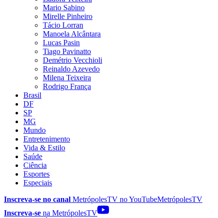
Mario Sabino
Mirelle Pinheiro
Tácio Lorran
Manoela Alcântara
Lucas Pasin
Tiago Pavinatto
Demétrio Vecchioli
Reinaldo Azevedo
Milena Teixeira
Rodrigo França
Brasil
DF
SP
MG
Mundo
Entretenimento
Vida & Estilo
Saúde
Ciência
Esportes
Especiais
Inscreva-se no canal
MetrópolesTV no
YouTube
MetrópolesTV
Inscreva-se
na MetrópolesTV