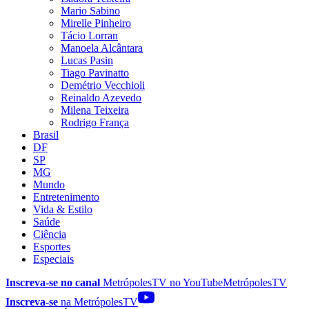
Mario Sabino
Mirelle Pinheiro
Tácio Lorran
Manoela Alcântara
Lucas Pasin
Tiago Pavinatto
Demétrio Vecchioli
Reinaldo Azevedo
Milena Teixeira
Rodrigo França
Brasil
DF
SP
MG
Mundo
Entretenimento
Vida & Estilo
Saúde
Ciência
Esportes
Especiais
Inscreva-se no canal
MetrópolesTV no
YouTube
MetrópolesTV
Inscreva-se
na MetrópolesTV