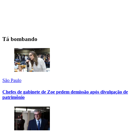
Tá bombando
São Paulo
Chefes de gabinete de Zoe pedem demissão após divulgação de
patrimônio