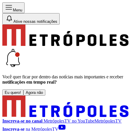
Menu
Ative nossas notificações
Você quer ficar por dentro das notícias mais importantes e receber
notificações em tempo real?
Eu quero!
Agora não
Inscreva-se no canal
MetrópolesTV no
YouTube
MetrópolesTV
Inscreva-se
na MetrópolesTV