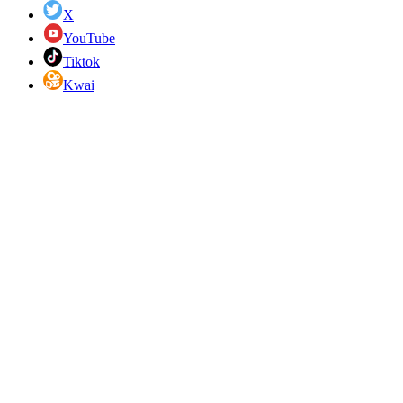
X
YouTube
Tiktok
Kwai