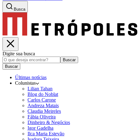
Busca
Digite sua busca
Buscar
Buscar
Últimas notícias
Colunistas
Lilian Tahan
Blog do Noblat
Carlos Carone
Andreza Matais
Claudia Meireles
Fábia Oliveira
Dinheiro & Negócios
Igor Gadelha
Ilca Maria Estevão
Isadora Teixeira