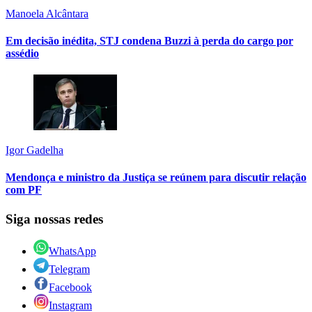
Manoela Alcântara
Em decisão inédita, STJ condena Buzzi à perda do cargo por
assédio
Igor Gadelha
Mendonça e ministro da Justiça se reúnem para discutir relação
com PF
Siga nossas redes
WhatsApp
Telegram
Facebook
Instagram