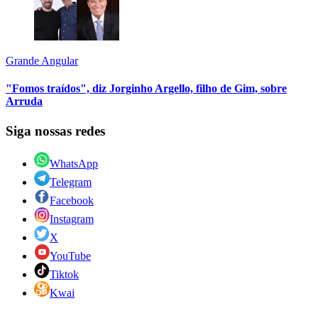
Grande Angular
"Fomos traídos", diz Jorginho Argello, filho de Gim, sobre
Arruda
Siga nossas redes
WhatsApp
Telegram
Facebook
Instagram
X
YouTube
Tiktok
Kwai