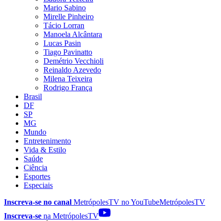
Mario Sabino
Mirelle Pinheiro
Tácio Lorran
Manoela Alcântara
Lucas Pasin
Tiago Pavinatto
Demétrio Vecchioli
Reinaldo Azevedo
Milena Teixeira
Rodrigo França
Brasil
DF
SP
MG
Mundo
Entretenimento
Vida & Estilo
Saúde
Ciência
Esportes
Especiais
Inscreva-se no canal
MetrópolesTV no
YouTube
MetrópolesTV
Inscreva-se
na MetrópolesTV