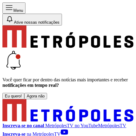
Menu
Ative nossas notificações
Você quer ficar por dentro das notícias mais importantes e receber
notificações em tempo real?
Eu quero!
Agora não
Inscreva-se no canal
MetrópolesTV no
YouTube
MetrópolesTV
Inscreva-se
na MetrópolesTV