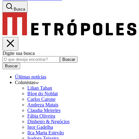
Busca
Digite sua busca
Buscar
Buscar
Últimas notícias
Colunistas
Lilian Tahan
Blog do Noblat
Carlos Carone
Andreza Matais
Claudia Meireles
Fábia Oliveira
Dinheiro & Negócios
Igor Gadelha
Ilca Maria Estevão
Isadora Teixeira