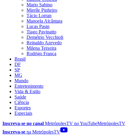
Mario Sabino
Mirelle Pinheiro
Tácio Lorran
Manoela Alcântara
Lucas Pasin
Tiago Pavinatto
Demétrio Vecchioli
Reinaldo Azevedo
Milena Teixeira
Rodrigo França
Brasil
DF
SP
MG
Mundo
Entretenimento
Vida & Estilo
Saúde
Ciência
Esportes
Especiais
Inscreva-se no canal
MetrópolesTV no
YouTube
MetrópolesTV
Inscreva-se
na MetrópolesTV