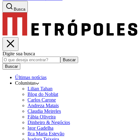
Busca
Digite sua busca
Buscar
Buscar
Últimas notícias
Colunistas
Lilian Tahan
Blog do Noblat
Carlos Carone
Andreza Matais
Claudia Meireles
Fábia Oliveira
Dinheiro & Negócios
Igor Gadelha
Ilca Maria Estevão
Isadora Teixeira