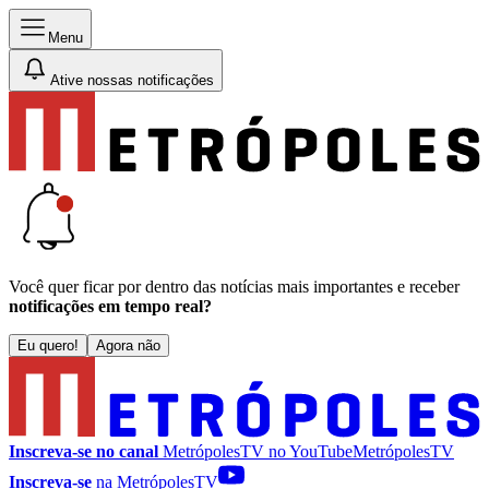
Menu
Ative nossas notificações
Você quer ficar por dentro das notícias mais importantes e receber
notificações em tempo real?
Eu quero!
Agora não
Inscreva-se no canal
MetrópolesTV no
YouTube
MetrópolesTV
Inscreva-se
na MetrópolesTV