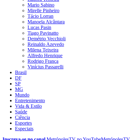
Mario Sabino
Mirelle Pinheiro
Tácio Lorran
Manoela Alcântara
Lucas Pasin
Tiago Pavinatto
Demétrio Vecchioli
Reinaldo Azevedo
Milena Teixeira
Alfredo Henrique
Rodrigo França
Vinícius Passarelli
Brasil
DF
SP
MG
Mundo
Entretenimento
Vida & Estilo
Saúde
Ciência
Esportes
Especiais
Inscreva-se no canal
MetrópolesTV no
YouTube
MetrópolesTV