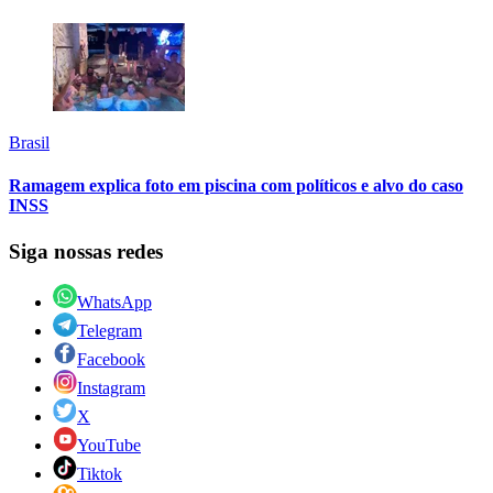
Brasil
Ramagem explica foto em piscina com políticos e alvo do caso
INSS
Siga nossas redes
WhatsApp
Telegram
Facebook
Instagram
X
YouTube
Tiktok