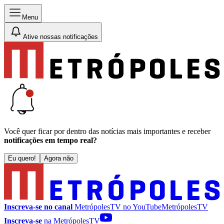
Menu
Ative nossas notificações
Você quer ficar por dentro das notícias mais importantes e receber
notificações em tempo real?
Eu quero!
Agora não
Inscreva-se no canal
MetrópolesTV no
YouTube
MetrópolesTV
Inscreva-se
na MetrópolesTV