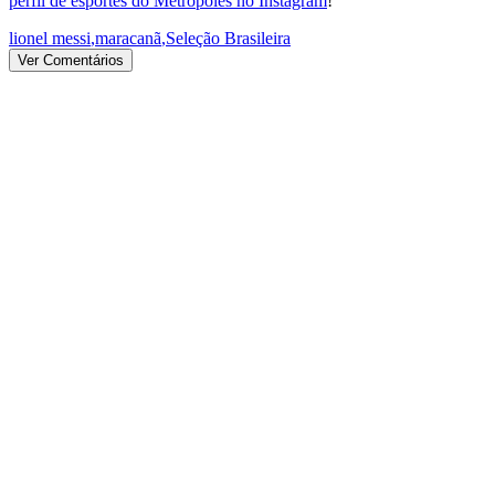
perfil de esportes do Metrópoles no Instagram
!
lionel messi
,
maracanã
,
Seleção Brasileira
Ver Comentários