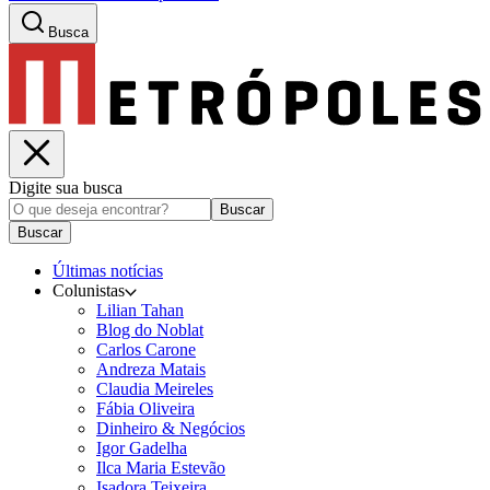
Busca
Digite sua busca
Buscar
Buscar
Últimas notícias
Colunistas
Lilian Tahan
Blog do Noblat
Carlos Carone
Andreza Matais
Claudia Meireles
Fábia Oliveira
Dinheiro & Negócios
Igor Gadelha
Ilca Maria Estevão
Isadora Teixeira