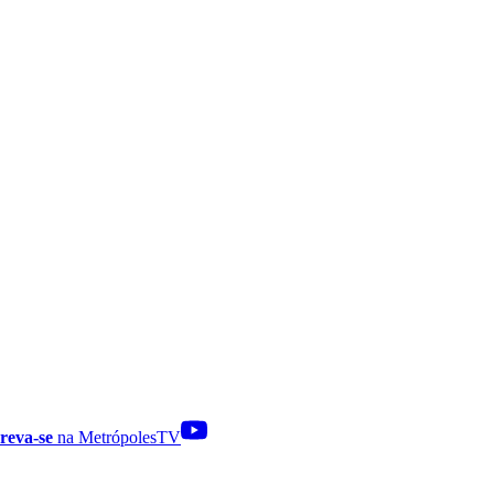
reva-se
na MetrópolesTV