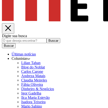
Digite sua busca
Buscar
Buscar
Últimas notícias
Colunistas
Lilian Tahan
Blog do Noblat
Carlos Carone
Andreza Matais
Claudia Meireles
Fábia Oliveira
Dinheiro & Negócios
Igor Gadelha
Ilca Maria Estevão
Isadora Teixeira
Mario Sabino