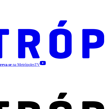
reva-se
na MetrópolesTV