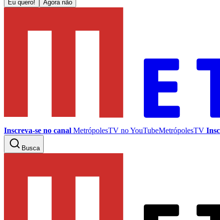
Eu quero!
Agora não
Inscreva-se no canal
MetrópolesTV no
YouTube
MetrópolesTV
Insc
Busca