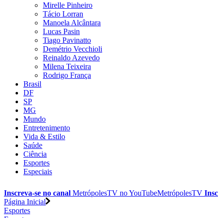
Mirelle Pinheiro
Tácio Lorran
Manoela Alcântara
Lucas Pasin
Tiago Pavinatto
Demétrio Vecchioli
Reinaldo Azevedo
Milena Teixeira
Rodrigo França
Brasil
DF
SP
MG
Mundo
Entretenimento
Vida & Estilo
Saúde
Ciência
Esportes
Especiais
Inscreva-se no canal
MetrópolesTV no
YouTube
MetrópolesTV
Insc
Página Inicial
Esportes