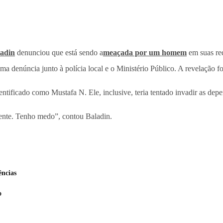
adin
denunciou que está sendo a
meaçada por um homem
em suas red
ma denúncia junto à polícia local e o Ministério Público. A revelação f
ificado como Mustafa N. Ele, inclusive, teria tentado invadir as depe
ente. Tenho medo”, contou Baladin.
ências
o