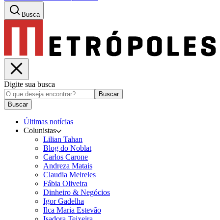
Busca
Digite sua busca
Buscar
Buscar
Últimas notícias
Colunistas
Lilian Tahan
Blog do Noblat
Carlos Carone
Andreza Matais
Claudia Meireles
Fábia Oliveira
Dinheiro & Negócios
Igor Gadelha
Ilca Maria Estevão
Isadora Teixeira