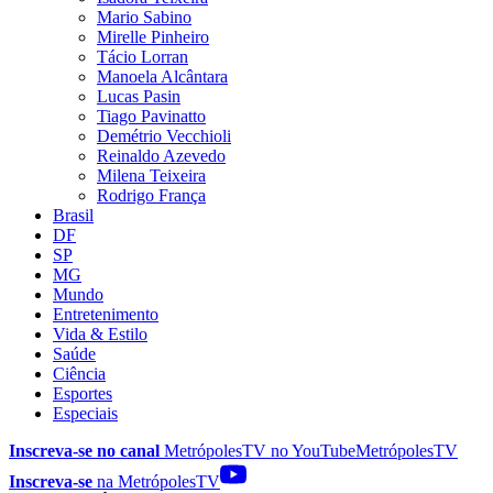
Mario Sabino
Mirelle Pinheiro
Tácio Lorran
Manoela Alcântara
Lucas Pasin
Tiago Pavinatto
Demétrio Vecchioli
Reinaldo Azevedo
Milena Teixeira
Rodrigo França
Brasil
DF
SP
MG
Mundo
Entretenimento
Vida & Estilo
Saúde
Ciência
Esportes
Especiais
Inscreva-se no canal
MetrópolesTV no
YouTube
MetrópolesTV
Inscreva-se
na MetrópolesTV