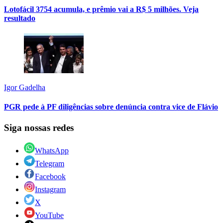
Lotofácil 3754 acumula, e prêmio vai a R$ 5 milhões. Veja
resultado
Igor Gadelha
PGR pede à PF diligências sobre denúncia contra vice de Flávio
Siga nossas redes
WhatsApp
Telegram
Facebook
Instagram
X
YouTube