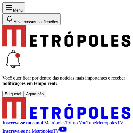
Menu
Ative nossas notificações
Você quer ficar por dentro das notícias mais importantes e receber
notificações em tempo real?
Eu quero!
Agora não
Inscreva-se no canal
MetrópolesTV no
YouTube
MetrópolesTV
Inscreva-se
na MetrópolesTV