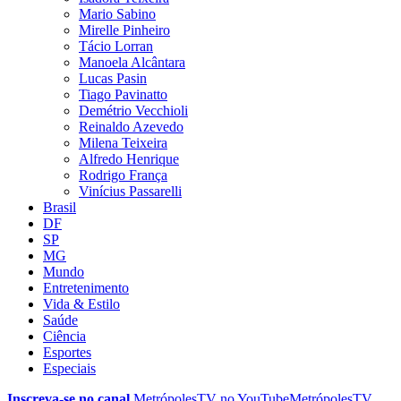
Mario Sabino
Mirelle Pinheiro
Tácio Lorran
Manoela Alcântara
Lucas Pasin
Tiago Pavinatto
Demétrio Vecchioli
Reinaldo Azevedo
Milena Teixeira
Alfredo Henrique
Rodrigo França
Vinícius Passarelli
Brasil
DF
SP
MG
Mundo
Entretenimento
Vida & Estilo
Saúde
Ciência
Esportes
Especiais
Inscreva-se no canal
MetrópolesTV no
YouTube
MetrópolesTV