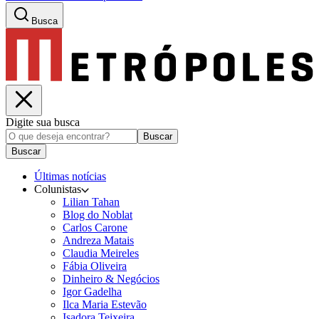
Busca
Digite sua busca
Buscar
Buscar
Últimas notícias
Colunistas
Lilian Tahan
Blog do Noblat
Carlos Carone
Andreza Matais
Claudia Meireles
Fábia Oliveira
Dinheiro & Negócios
Igor Gadelha
Ilca Maria Estevão
Isadora Teixeira