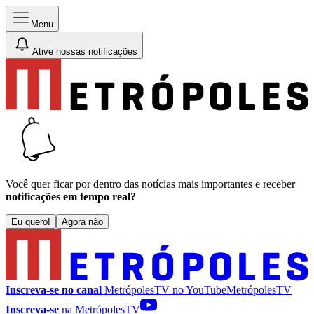
Menu
Ative nossas notificações
Você quer ficar por dentro das notícias mais importantes e receber
notificações em tempo real?
Eu quero!
Agora não
Inscreva-se no canal
MetrópolesTV no
YouTube
MetrópolesTV
Inscreva-se
na MetrópolesTV