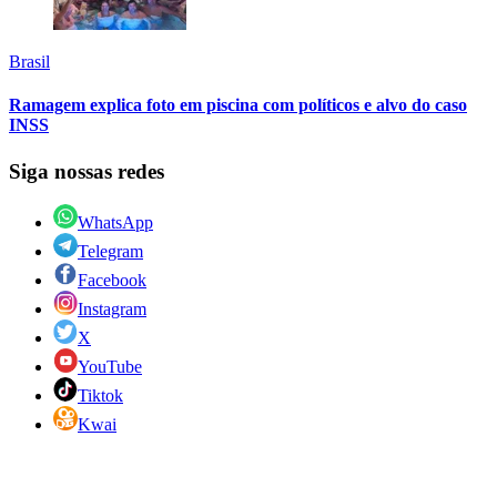
Brasil
Ramagem explica foto em piscina com políticos e alvo do caso
INSS
Siga nossas redes
WhatsApp
Telegram
Facebook
Instagram
X
YouTube
Tiktok
Kwai