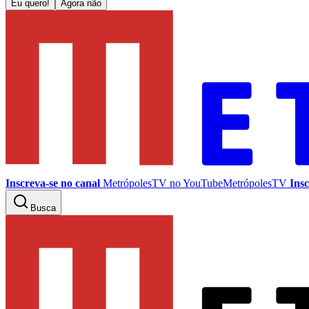
Eu quero!
Agora não
Inscreva-se no canal
MetrópolesTV no
YouTube
MetrópolesTV
Insc
Busca