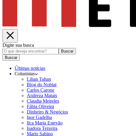
Digite sua busca
Buscar
Buscar
Últimas notícias
Colunistas
Lilian Tahan
Blog do Noblat
Carlos Carone
Andreza Matais
Claudia Meireles
Fábia Oliveira
Dinheiro & Negócios
Igor Gadelha
Ilca Maria Estevão
Isadora Teixeira
Mario Sabino