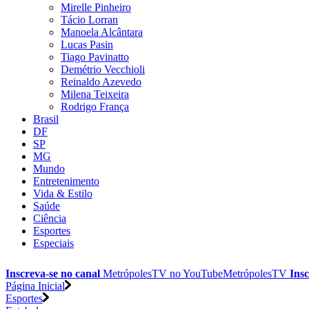
Mirelle Pinheiro
Tácio Lorran
Manoela Alcântara
Lucas Pasin
Tiago Pavinatto
Demétrio Vecchioli
Reinaldo Azevedo
Milena Teixeira
Rodrigo França
Brasil
DF
SP
MG
Mundo
Entretenimento
Vida & Estilo
Saúde
Ciência
Esportes
Especiais
Inscreva-se no canal
MetrópolesTV no
YouTube
MetrópolesTV
Insc
Página Inicial
Esportes