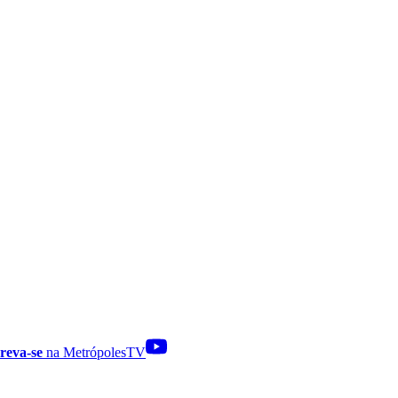
reva-se
na MetrópolesTV