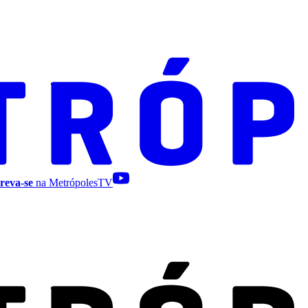
reva-se
na MetrópolesTV