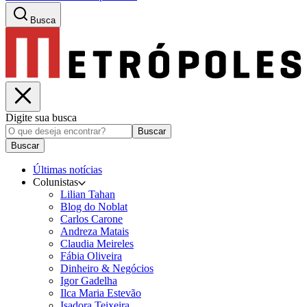
Busca
Digite sua busca
Buscar
Buscar
Últimas notícias
Colunistas
Lilian Tahan
Blog do Noblat
Carlos Carone
Andreza Matais
Claudia Meireles
Fábia Oliveira
Dinheiro & Negócios
Igor Gadelha
Ilca Maria Estevão
Isadora Teixeira