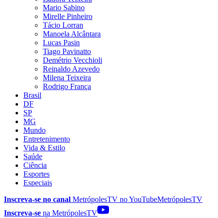
Mario Sabino
Mirelle Pinheiro
Tácio Lorran
Manoela Alcântara
Lucas Pasin
Tiago Pavinatto
Demétrio Vecchioli
Reinaldo Azevedo
Milena Teixeira
Rodrigo França
Brasil
DF
SP
MG
Mundo
Entretenimento
Vida & Estilo
Saúde
Ciência
Esportes
Especiais
Inscreva-se no canal
MetrópolesTV no
YouTube
MetrópolesTV
Inscreva-se
na MetrópolesTV