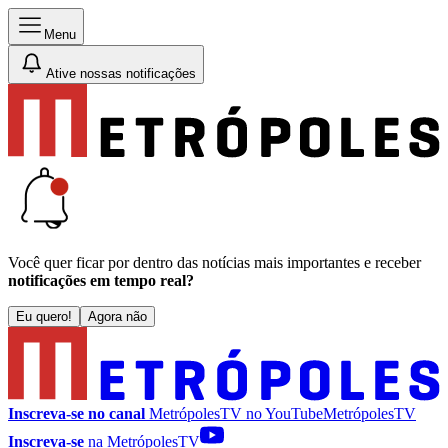
Menu
Ative nossas notificações
Você quer ficar por dentro das notícias mais importantes e receber
notificações em tempo real?
Eu quero!
Agora não
Inscreva-se no canal
MetrópolesTV no
YouTube
MetrópolesTV
Inscreva-se
na MetrópolesTV