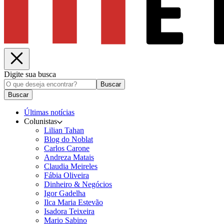
Digite sua busca
Buscar
Buscar
Últimas notícias
Colunistas
Lilian Tahan
Blog do Noblat
Carlos Carone
Andreza Matais
Claudia Meireles
Fábia Oliveira
Dinheiro & Negócios
Igor Gadelha
Ilca Maria Estevão
Isadora Teixeira
Mario Sabino