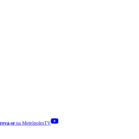
reva-se
na MetrópolesTV