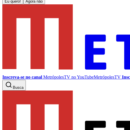
Eu quero!
Agora não
Inscreva-se no canal
MetrópolesTV no
YouTube
MetrópolesTV
Insc
Busca