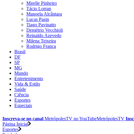
Mirelle Pinheiro
Tácio Lorran
Manoela Alcântara
Lucas Pasin
Tiago Pavinatto
Demétrio Vecchioli
Reinaldo Azevedo
Milena Teixeira
Rodrigo França
Brasil
DF
SP
MG
Mundo
Entretenimento
Vida & Estilo
Saúde
Ciência
Esportes
Especiais
Inscreva-se no canal
MetrópolesTV no
YouTube
MetrópolesTV
Insc
Página Inicial
Esportes