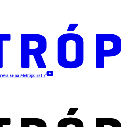
reva-se
na MetrópolesTV