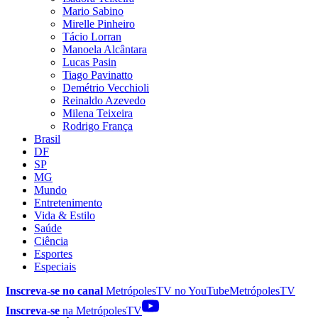
Mario Sabino
Mirelle Pinheiro
Tácio Lorran
Manoela Alcântara
Lucas Pasin
Tiago Pavinatto
Demétrio Vecchioli
Reinaldo Azevedo
Milena Teixeira
Rodrigo França
Brasil
DF
SP
MG
Mundo
Entretenimento
Vida & Estilo
Saúde
Ciência
Esportes
Especiais
Inscreva-se no canal
MetrópolesTV no
YouTube
MetrópolesTV
Inscreva-se
na MetrópolesTV