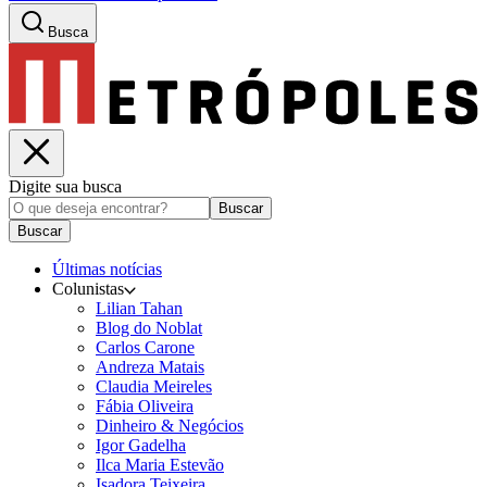
Busca
Digite sua busca
Buscar
Buscar
Últimas notícias
Colunistas
Lilian Tahan
Blog do Noblat
Carlos Carone
Andreza Matais
Claudia Meireles
Fábia Oliveira
Dinheiro & Negócios
Igor Gadelha
Ilca Maria Estevão
Isadora Teixeira