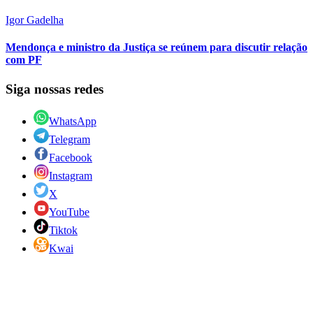
Igor Gadelha
Mendonça e ministro da Justiça se reúnem para discutir relação
com PF
Siga nossas redes
WhatsApp
Telegram
Facebook
Instagram
X
YouTube
Tiktok
Kwai