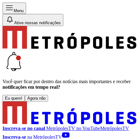
Menu
Ative nossas notificações
Você quer ficar por dentro das notícias mais importantes e receber
notificações em tempo real?
Eu quero!
Agora não
Inscreva-se no canal
MetrópolesTV no
YouTube
MetrópolesTV
Inscreva-se
na MetrópolesTV