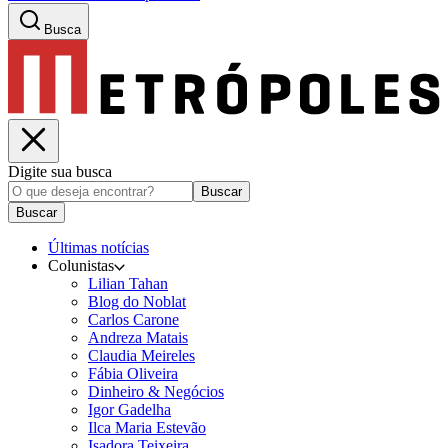
Busca
Digite sua busca
Buscar
Buscar
Últimas notícias
Colunistas
Lilian Tahan
Blog do Noblat
Carlos Carone
Andreza Matais
Claudia Meireles
Fábia Oliveira
Dinheiro & Negócios
Igor Gadelha
Ilca Maria Estevão
Isadora Teixeira