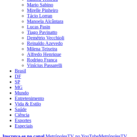
Mario Sabino
Mirelle Pinheiro
Tácio Lorran
Manoela Alcântara
Lucas Pasin
Tiago Pavinatto
Demétrio Vecchioli
Reinaldo Azevedo
Milena Teixeira
Alfredo Henrique
Rodrigo França
Vinícius Passarelli
Brasil
DF
SP
MG
Mundo
Entretenimento
Vida & Estilo
Saúde
Ciência
Esportes
Especiais
Inscreva-se no canal
MetrópolesTV no
YouTube
MetrópolesTV