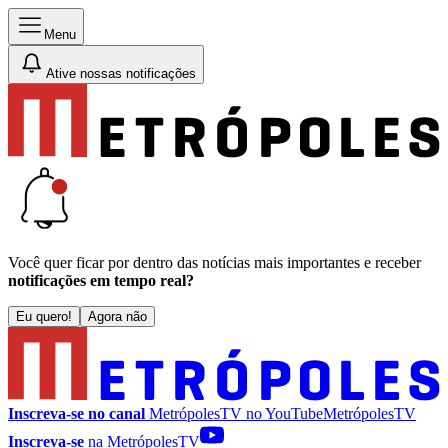
Menu
Ative nossas notificações
Você quer ficar por dentro das notícias mais importantes e receber
notificações em tempo real?
Eu quero!
Agora não
Inscreva-se no canal
MetrópolesTV no
YouTube
MetrópolesTV
Inscreva-se
na MetrópolesTV