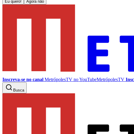
Eu quero!
Agora não
Inscreva-se no canal
MetrópolesTV no
YouTube
MetrópolesTV
Insc
Busca