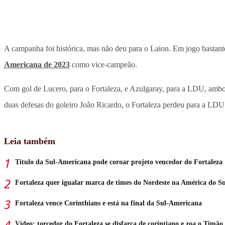
A campanha foi histórica, mas não deu para o Laion. Em jogo bastan
Americana de 2023
como vice-campeão.
Com gol de Lucero, para o Fortaleza, e Azulgaray, para a LDU, ambos 
duas defesas do goleiro João Ricardo, o Fortaleza perdeu para a LDU
Leia também
Título da Sul-Americana pode coroar projeto vencedor do Fortaleza
Fortaleza quer igualar marca de times do Nordeste na América do Su
Fortaleza vence Corinthians e está na final da Sul-Americana
Vídeo: torcedor do Fortaleza se disfarça de corintiano e zoa o Timão