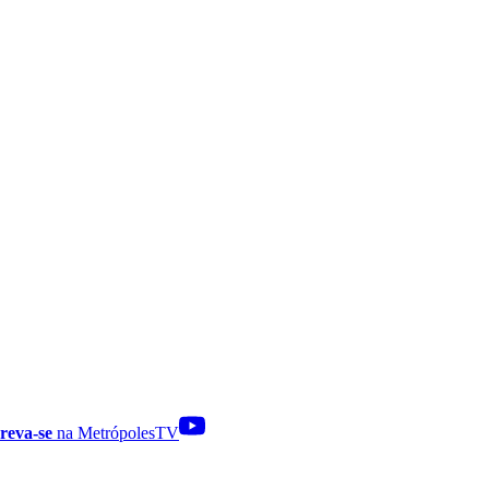
reva-se
na MetrópolesTV