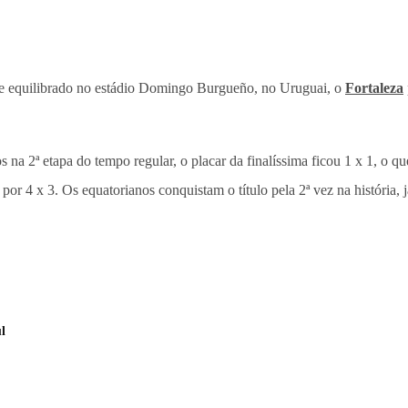
te equilibrado no estádio Domingo Burgueño, no Uruguai, o
Fortaleza
na 2ª etapa do tempo regular, o placar da finalíssima ficou 1 x 1, o q
 por 4 x 3. Os equatorianos conquistam o título pela 2ª vez na históri
l