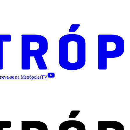
reva-se
na MetrópolesTV