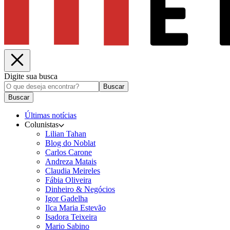
Digite sua busca
Buscar
Buscar
Últimas notícias
Colunistas
Lilian Tahan
Blog do Noblat
Carlos Carone
Andreza Matais
Claudia Meireles
Fábia Oliveira
Dinheiro & Negócios
Igor Gadelha
Ilca Maria Estevão
Isadora Teixeira
Mario Sabino