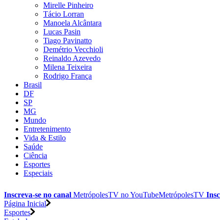
Mirelle Pinheiro
Tácio Lorran
Manoela Alcântara
Lucas Pasin
Tiago Pavinatto
Demétrio Vecchioli
Reinaldo Azevedo
Milena Teixeira
Rodrigo França
Brasil
DF
SP
MG
Mundo
Entretenimento
Vida & Estilo
Saúde
Ciência
Esportes
Especiais
Inscreva-se no canal
MetrópolesTV no
YouTube
MetrópolesTV
Insc
Página Inicial
Esportes