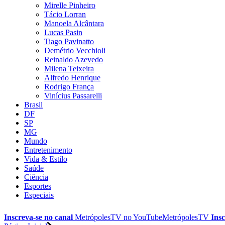
Mirelle Pinheiro
Tácio Lorran
Manoela Alcântara
Lucas Pasin
Tiago Pavinatto
Demétrio Vecchioli
Reinaldo Azevedo
Milena Teixeira
Alfredo Henrique
Rodrigo França
Vinícius Passarelli
Brasil
DF
SP
MG
Mundo
Entretenimento
Vida & Estilo
Saúde
Ciência
Esportes
Especiais
Inscreva-se no canal
MetrópolesTV no
YouTube
MetrópolesTV
Insc