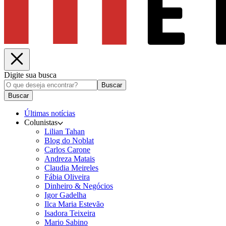
Digite sua busca
Buscar
Buscar
Últimas notícias
Colunistas
Lilian Tahan
Blog do Noblat
Carlos Carone
Andreza Matais
Claudia Meireles
Fábia Oliveira
Dinheiro & Negócios
Igor Gadelha
Ilca Maria Estevão
Isadora Teixeira
Mario Sabino