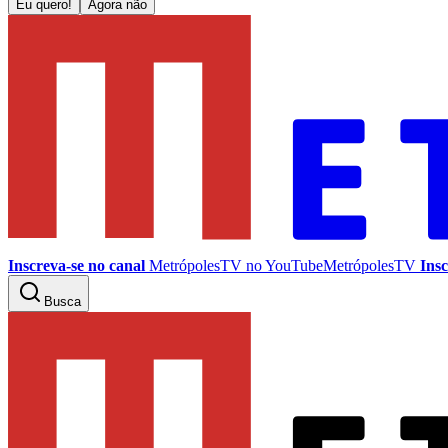
Eu quero!
Agora não
Inscreva-se no canal
MetrópolesTV no
YouTube
MetrópolesTV
Insc
Busca