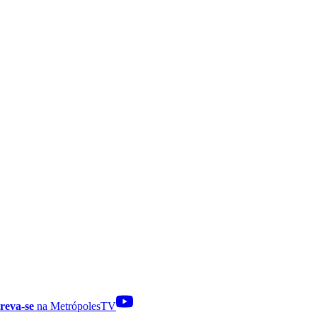
reva-se
na MetrópolesTV