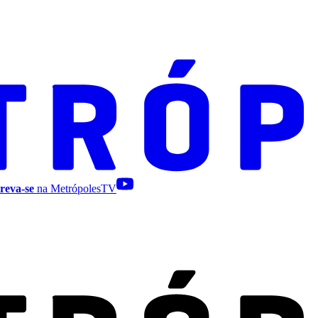
reva-se
na MetrópolesTV