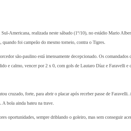
a Sul-Americana, realizada neste sábado (1º/10), no estádio Mario Albe
nos, quando foi campeão do mesmo torneio, contra o Tigres.
 o torcedor são-paulino está imensamente decepcionado. Os comandados 
lido e calmo, vencer por 2 x 0, com gols de Lautaro Díaz e Faravelli 
u cruzado, forte, para abrir o placar após receber passe de Faravelli. 
 A bola ainda bateu na trave.
ores oportunidades, sempre driblando o goleiro, mas sem conseguir acert