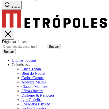
Busca
Digite sua busca
Buscar
Buscar
Últimas notícias
Colunistas
Lilian Tahan
Blog do Noblat
Carlos Carone
Andreza Matais
Claudia Meireles
Fábia Oliveira
Dinheiro & Negócios
Igor Gadelha
Ilca Maria Estevão
Isadora Teixeira