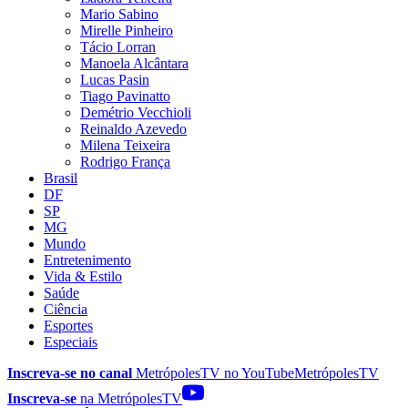
Mario Sabino
Mirelle Pinheiro
Tácio Lorran
Manoela Alcântara
Lucas Pasin
Tiago Pavinatto
Demétrio Vecchioli
Reinaldo Azevedo
Milena Teixeira
Rodrigo França
Brasil
DF
SP
MG
Mundo
Entretenimento
Vida & Estilo
Saúde
Ciência
Esportes
Especiais
Inscreva-se no canal
MetrópolesTV no
YouTube
MetrópolesTV
Inscreva-se
na MetrópolesTV