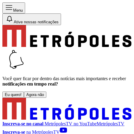
Menu
Ative nossas notificações
Você quer ficar por dentro das notícias mais importantes e receber
notificações em tempo real?
Eu quero!
Agora não
Inscreva-se no canal
MetrópolesTV no
YouTube
MetrópolesTV
Inscreva-se
na MetrópolesTV