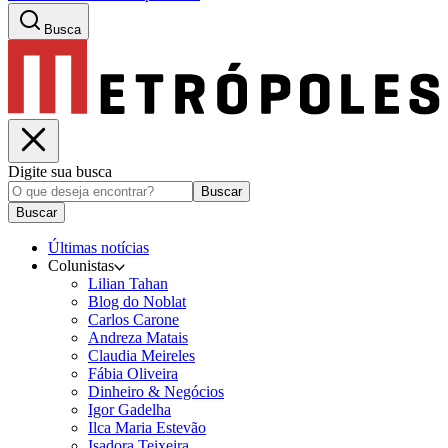
Busca
Digite sua busca
Buscar
Buscar
Últimas notícias
Colunistas
Lilian Tahan
Blog do Noblat
Carlos Carone
Andreza Matais
Claudia Meireles
Fábia Oliveira
Dinheiro & Negócios
Igor Gadelha
Ilca Maria Estevão
Isadora Teixeira