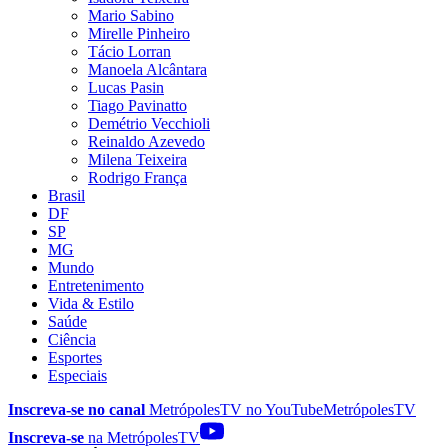
Mario Sabino
Mirelle Pinheiro
Tácio Lorran
Manoela Alcântara
Lucas Pasin
Tiago Pavinatto
Demétrio Vecchioli
Reinaldo Azevedo
Milena Teixeira
Rodrigo França
Brasil
DF
SP
MG
Mundo
Entretenimento
Vida & Estilo
Saúde
Ciência
Esportes
Especiais
Inscreva-se no canal
MetrópolesTV no
YouTube
MetrópolesTV
Inscreva-se
na MetrópolesTV