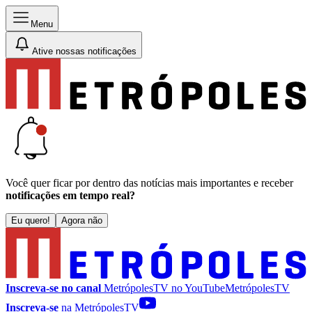
Menu
Ative nossas notificações
Você quer ficar por dentro das notícias mais importantes e receber
notificações em tempo real?
Eu quero!
Agora não
Inscreva-se no canal
MetrópolesTV no
YouTube
MetrópolesTV
Inscreva-se
na MetrópolesTV