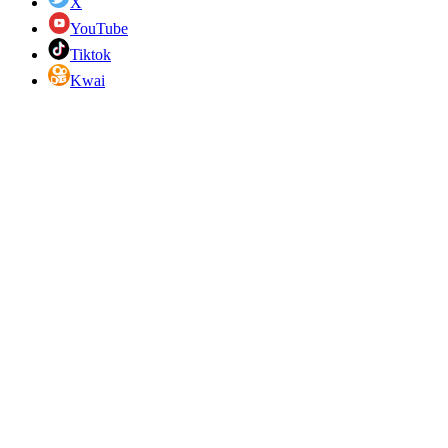
X
YouTube
Tiktok
Kwai