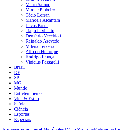
Mario Sabino
Mirelle Pinheiro
Tácio Lorran
Manoela Alcântara
Lucas Pasin
Tiago Pavinatto
Demétrio Vecchioli
Reinaldo Azevedo
Milena Teixeira
Alfredo Henrique
Rodrigo França
Vinícius Passarelli
Brasil
DF
SP
MG
Mundo
Entretenimento
Vida & Estilo
Saúde
Ciência
Esportes
Especiais
Inscreva-se no canal
MetrópolesTV no
YouTube
MetrópolesTV