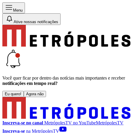
Menu
Ative nossas notificações
Você quer ficar por dentro das notícias mais importantes e receber
notificações em tempo real?
Eu quero!
Agora não
Inscreva-se no canal
MetrópolesTV no
YouTube
MetrópolesTV
Inscreva-se
na MetrópolesTV