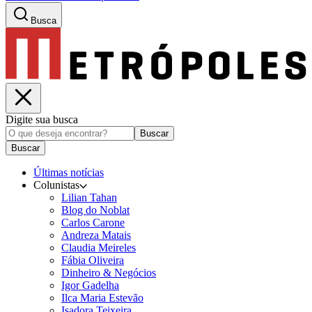
Busca
Digite sua busca
Buscar
Buscar
Últimas notícias
Colunistas
Lilian Tahan
Blog do Noblat
Carlos Carone
Andreza Matais
Claudia Meireles
Fábia Oliveira
Dinheiro & Negócios
Igor Gadelha
Ilca Maria Estevão
Isadora Teixeira