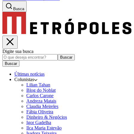
Busca
Digite sua busca
Buscar
Buscar
Últimas notícias
Colunistas
Lilian Tahan
Blog do Noblat
Carlos Carone
Andreza Matais
Claudia Meireles
Fábia Oliveira
Dinheiro & Negócios
Igor Gadelha
Ilca Maria Estevão
Isadora Teixeira