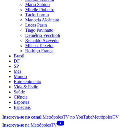
Mario Sabino
Mirelle Pinheiro
Tácio Lorran
Manoela Alcântara
Lucas Pasin
Tiago Pavinatto
Demétrio Vecchioli
Reinaldo Azevedo
Milena Teixeira
Rodrigo França
Brasil
DF
SP
MG
Mundo
Entretenimento
Vida & Estilo
Saúde
Ciência
Esportes
Especiais
Inscreva-se no canal
MetrópolesTV no
YouTube
MetrópolesTV
Inscreva-se
na MetrópolesTV