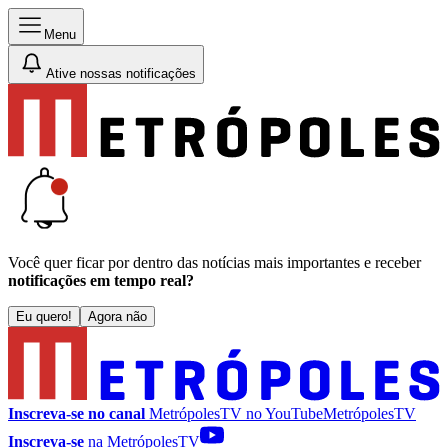
Menu
Ative nossas notificações
Você quer ficar por dentro das notícias mais importantes e receber
notificações em tempo real?
Eu quero!
Agora não
Inscreva-se no canal
MetrópolesTV no
YouTube
MetrópolesTV
Inscreva-se
na MetrópolesTV