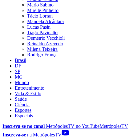
Mario Sabino
Mirelle Pinheiro
Tácio Lorran
Manoela Alcântara
Lucas Pasin
Tiago Pavinatto
Demétrio Vecchioli
Reinaldo Azevedo
Milena Teixeira
Rodrigo França
Brasil
DF
SP
MG
Mundo
Entretenimento
Vida & Estilo
Saúde
Ciência
Esportes
Especiais
Inscreva-se no canal
MetrópolesTV no
YouTube
MetrópolesTV
Inscreva-se
na MetrópolesTV