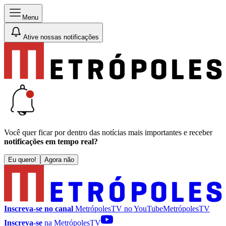
Menu
Ative nossas notificações
Você quer ficar por dentro das notícias mais importantes e receber
notificações em tempo real?
Eu quero!
Agora não
Inscreva-se no canal
MetrópolesTV no
YouTube
MetrópolesTV
Inscreva-se
na MetrópolesTV