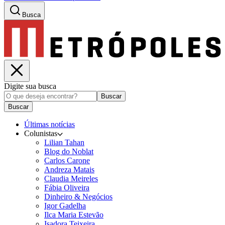
Busca
Digite sua busca
Buscar
Buscar
Últimas notícias
Colunistas
Lilian Tahan
Blog do Noblat
Carlos Carone
Andreza Matais
Claudia Meireles
Fábia Oliveira
Dinheiro & Negócios
Igor Gadelha
Ilca Maria Estevão
Isadora Teixeira