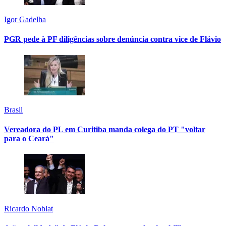
Igor Gadelha
PGR pede à PF diligências sobre denúncia contra vice de Flávio
Brasil
Vereadora do PL em Curitiba manda colega do PT "voltar
para o Ceará"
Ricardo Noblat