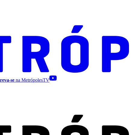
reva-se
na MetrópolesTV