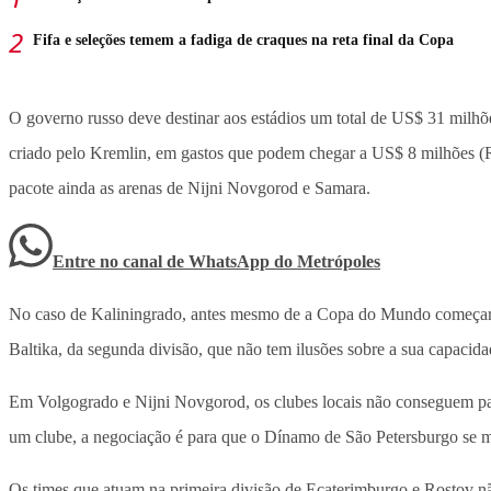
Fifa e seleções temem a fadiga de craques na reta final da Copa
O governo russo deve destinar aos estádios um total de US$ 31 milh
criado pelo Kremlin, em gastos que podem chegar a US$ 8 milhões (R
pacote ainda as arenas de Nijni Novgorod e Samara.
Entre no canal de WhatsApp
do
Metrópoles
No caso de Kaliningrado, antes mesmo de a Copa do Mundo começar o
Baltika, da segunda divisão, que não tem ilusões sobre a sua capacida
Em Volgogrado e Nijni Novgorod, os clubes locais não conseguem pass
um clube, a negociação é para que o Dínamo de São Petersburgo se m
Os times que atuam na primeira divisão de Ecaterimburgo e Rostov nã