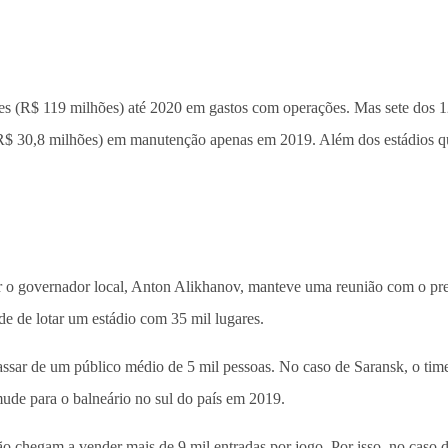
ões (R$ 119 milhões) até 2020 em gastos com operações. Mas sete dos 1
$ 30,8 milhões) em manutenção apenas em 2019. Além dos estádios que
 governador local, Anton Alikhanov, manteve uma reunião com o presi
de de lotar um estádio com 35 mil lugares.
ar de um público médio de 5 mil pessoas. No caso de Saransk, o time l
ude para o balneário no sul do país em 2019.
o chegam a vender mais de 9 mil entradas por jogo. Por isso, no caso 