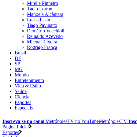
Mirelle Pinheiro
Tácio Lorran
Manoela Alcântara
Lucas Pasin
Tiago Pavinatto
Demétrio Vecchioli
Reinaldo Azevedo
Milena Teixeira
Rodrigo França
Brasil
DF
SP
MG
Mundo
Entretenimento
Vida & Estilo
Saúde
Ciência
Esportes
Especiais
Inscreva-se no canal
MetrópolesTV no
YouTube
MetrópolesTV
Insc
Página Inicial
Esportes