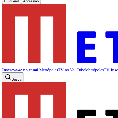
Eu quero!
Agora não
Inscreva-se no canal
MetrópolesTV no
YouTube
MetrópolesTV
Insc
Busca