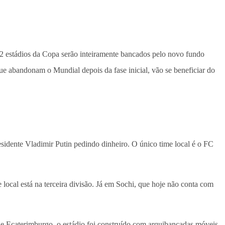
2 estádios da Copa serão inteiramente bancados pelo novo fundo
 abandonam o Mundial depois da fase inicial, vão se beneficiar do
dente Vladimir Putin pedindo dinheiro. O único time local é o FC
ocal está na terceira divisão. Já em Sochi, que hoje não conta com
de Ecaterimburgo, o estádio foi construído com arquibancadas móveis