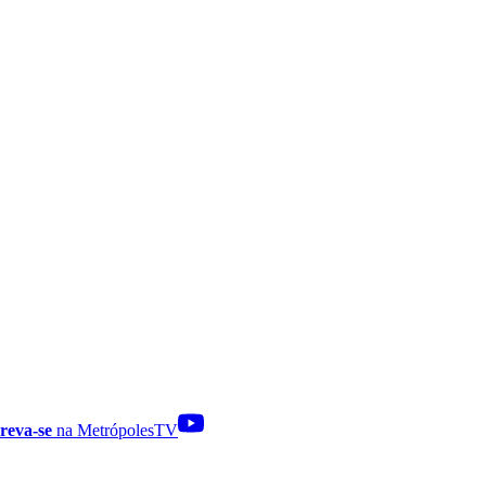
reva-se
na MetrópolesTV