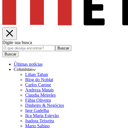
Digite sua busca
Buscar
Buscar
Últimas notícias
Colunistas
Lilian Tahan
Blog do Noblat
Carlos Carone
Andreza Matais
Claudia Meireles
Fábia Oliveira
Dinheiro & Negócios
Igor Gadelha
Ilca Maria Estevão
Isadora Teixeira
Mario Sabino