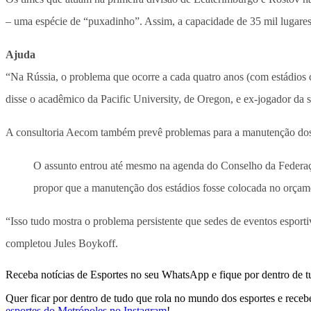
– uma espécie de “puxadinho”. Assim, a capacidade de 35 mil lugares
Ajuda
“Na Rússia, o problema que ocorre a cada quatro anos (com estádios
disse o acadêmico da Pacific University, de Oregon, e ex-jogador da s
A consultoria Aecom também prevê problemas para a manutenção dos es
O assunto entrou até mesmo na agenda do Conselho da Federaçã
propor que a manutenção dos estádios fosse colocada no orçame
“Isso tudo mostra o problema persistente que sedes de eventos espor
completou Jules Boykoff.
Receba notícias de Esportes no seu WhatsApp e fique por dentro de t
Quer ficar por dentro de tudo que rola no mundo dos esportes e receber
esportes do Metrópoles no Instagram
!