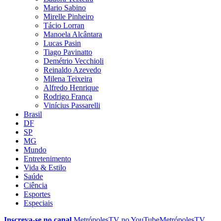
Mario Sabino
Mirelle Pinheiro
Tácio Lorran
Manoela Alcântara
Lucas Pasin
Tiago Pavinatto
Demétrio Vecchioli
Reinaldo Azevedo
Milena Teixeira
Alfredo Henrique
Rodrigo França
Vinícius Passarelli
Brasil
DF
SP
MG
Mundo
Entretenimento
Vida & Estilo
Saúde
Ciência
Esportes
Especiais
Inscreva-se no canal
MetrópolesTV no
YouTube
MetrópolesTV