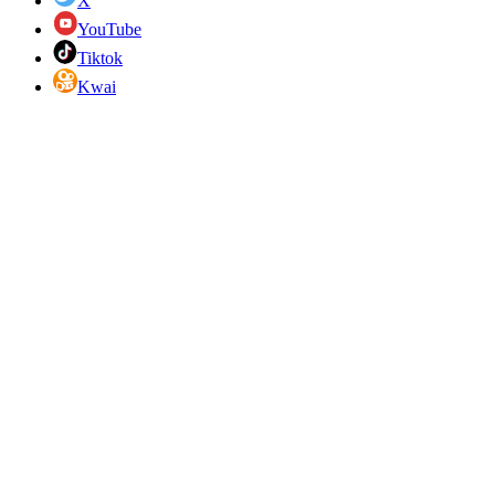
X
YouTube
Tiktok
Kwai