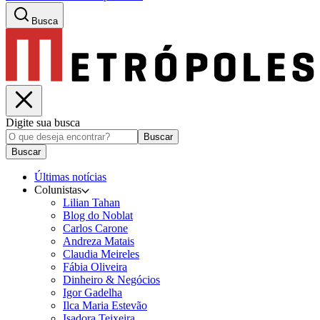
Busca
Digite sua busca
Buscar
Buscar
Últimas notícias
Colunistas
Lilian Tahan
Blog do Noblat
Carlos Carone
Andreza Matais
Claudia Meireles
Fábia Oliveira
Dinheiro & Negócios
Igor Gadelha
Ilca Maria Estevão
Isadora Teixeira