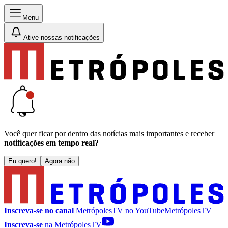
Menu
Ative nossas notificações
Você quer ficar por dentro das notícias mais importantes e receber
notificações em tempo real?
Eu quero!
Agora não
Inscreva-se no canal
MetrópolesTV no
YouTube
MetrópolesTV
Inscreva-se
na MetrópolesTV