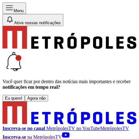
Menu
Ative nossas notificações
Você quer ficar por dentro das notícias mais importantes e receber
notificações em tempo real?
Eu quero!
Agora não
Inscreva-se no canal
MetrópolesTV no
YouTube
MetrópolesTV
Inscreva-se
na MetrópolesTV