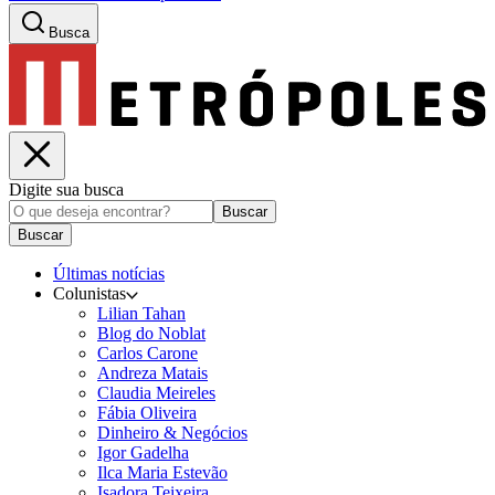
Busca
Digite sua busca
Buscar
Buscar
Últimas notícias
Colunistas
Lilian Tahan
Blog do Noblat
Carlos Carone
Andreza Matais
Claudia Meireles
Fábia Oliveira
Dinheiro & Negócios
Igor Gadelha
Ilca Maria Estevão
Isadora Teixeira