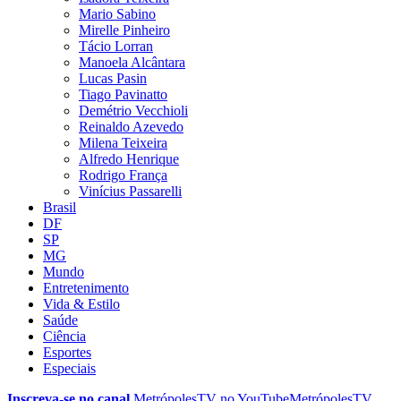
Mario Sabino
Mirelle Pinheiro
Tácio Lorran
Manoela Alcântara
Lucas Pasin
Tiago Pavinatto
Demétrio Vecchioli
Reinaldo Azevedo
Milena Teixeira
Alfredo Henrique
Rodrigo França
Vinícius Passarelli
Brasil
DF
SP
MG
Mundo
Entretenimento
Vida & Estilo
Saúde
Ciência
Esportes
Especiais
Inscreva-se no canal
MetrópolesTV no
YouTube
MetrópolesTV