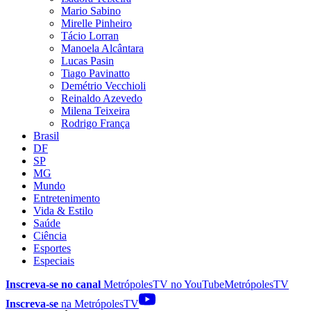
Mario Sabino
Mirelle Pinheiro
Tácio Lorran
Manoela Alcântara
Lucas Pasin
Tiago Pavinatto
Demétrio Vecchioli
Reinaldo Azevedo
Milena Teixeira
Rodrigo França
Brasil
DF
SP
MG
Mundo
Entretenimento
Vida & Estilo
Saúde
Ciência
Esportes
Especiais
Inscreva-se no canal
MetrópolesTV no
YouTube
MetrópolesTV
Inscreva-se
na MetrópolesTV