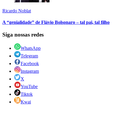
Ricardo Noblat
A “genialidade” de Flávio Bolsonaro – tal pai, tal filho
Siga nossas redes
WhatsApp
Telegram
Facebook
Instagram
X
YouTube
Tiktok
Kwai