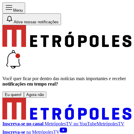
Menu
Ative nossas notificações
Você quer ficar por dentro das notícias mais importantes e receber
notificações em tempo real?
Eu quero!
Agora não
Inscreva-se no canal
MetrópolesTV no
YouTube
MetrópolesTV
Inscreva-se
na MetrópolesTV