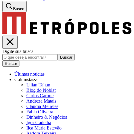
Busca
Digite sua busca
Buscar
Buscar
Últimas notícias
Colunistas
Lilian Tahan
Blog do Noblat
Carlos Carone
Andreza Matais
Claudia Meireles
Fábia Oliveira
Dinheiro & Negócios
Igor Gadelha
Ilca Maria Estevão
Isadora Teixeira