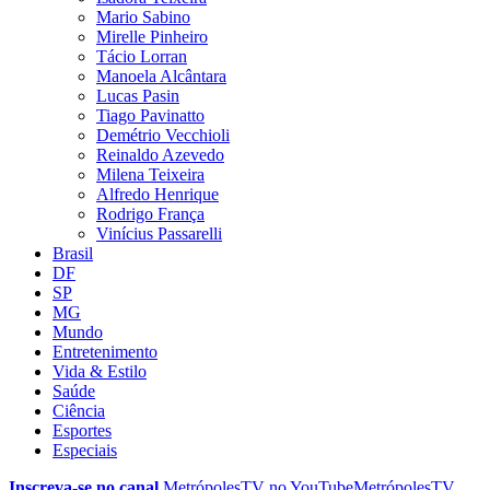
Mario Sabino
Mirelle Pinheiro
Tácio Lorran
Manoela Alcântara
Lucas Pasin
Tiago Pavinatto
Demétrio Vecchioli
Reinaldo Azevedo
Milena Teixeira
Alfredo Henrique
Rodrigo França
Vinícius Passarelli
Brasil
DF
SP
MG
Mundo
Entretenimento
Vida & Estilo
Saúde
Ciência
Esportes
Especiais
Inscreva-se no canal
MetrópolesTV no
YouTube
MetrópolesTV