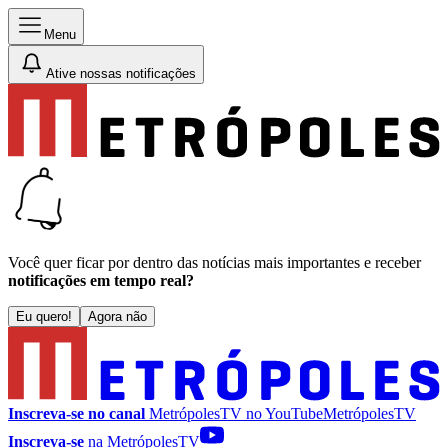
Menu
Ative nossas notificações
Você quer ficar por dentro das notícias mais importantes e receber
notificações em tempo real?
Eu quero!
Agora não
Inscreva-se no canal
MetrópolesTV no
YouTube
MetrópolesTV
Inscreva-se
na MetrópolesTV