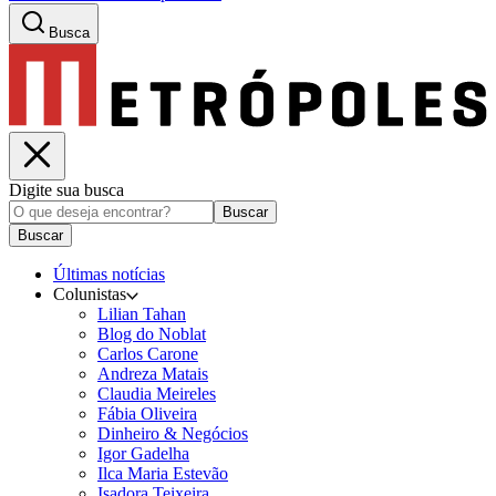
Busca
Digite sua busca
Buscar
Buscar
Últimas notícias
Colunistas
Lilian Tahan
Blog do Noblat
Carlos Carone
Andreza Matais
Claudia Meireles
Fábia Oliveira
Dinheiro & Negócios
Igor Gadelha
Ilca Maria Estevão
Isadora Teixeira