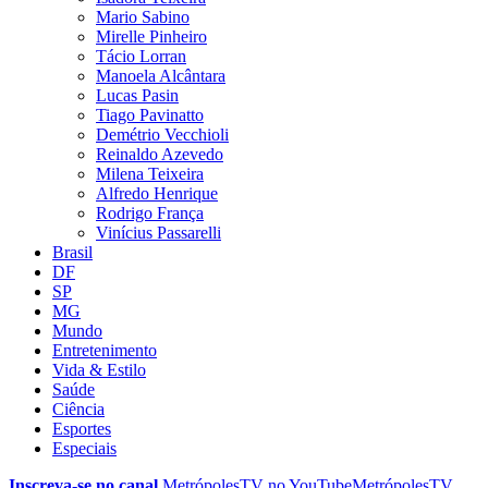
Mario Sabino
Mirelle Pinheiro
Tácio Lorran
Manoela Alcântara
Lucas Pasin
Tiago Pavinatto
Demétrio Vecchioli
Reinaldo Azevedo
Milena Teixeira
Alfredo Henrique
Rodrigo França
Vinícius Passarelli
Brasil
DF
SP
MG
Mundo
Entretenimento
Vida & Estilo
Saúde
Ciência
Esportes
Especiais
Inscreva-se no canal
MetrópolesTV no
YouTube
MetrópolesTV