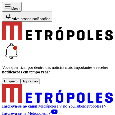
Menu
Ative nossas notificações
Você quer ficar por dentro das notícias mais importantes e receber
notificações em tempo real?
Eu quero!
Agora não
Inscreva-se no canal
MetrópolesTV no
YouTube
MetrópolesTV
Inscreva-se
na MetrópolesTV