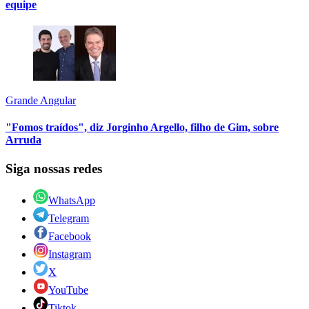
equipe
Grande Angular
"Fomos traídos", diz Jorginho Argello, filho de Gim, sobre
Arruda
Siga nossas redes
WhatsApp
Telegram
Facebook
Instagram
X
YouTube
Tiktok