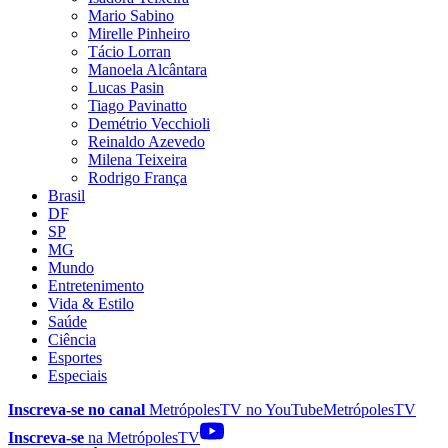
Mario Sabino
Mirelle Pinheiro
Tácio Lorran
Manoela Alcântara
Lucas Pasin
Tiago Pavinatto
Demétrio Vecchioli
Reinaldo Azevedo
Milena Teixeira
Rodrigo França
Brasil
DF
SP
MG
Mundo
Entretenimento
Vida & Estilo
Saúde
Ciência
Esportes
Especiais
Inscreva-se no canal
MetrópolesTV no
YouTube
MetrópolesTV
Inscreva-se
na MetrópolesTV