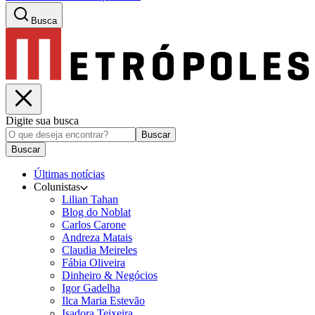
Busca
Digite sua busca
Buscar
Buscar
Últimas notícias
Colunistas
Lilian Tahan
Blog do Noblat
Carlos Carone
Andreza Matais
Claudia Meireles
Fábia Oliveira
Dinheiro & Negócios
Igor Gadelha
Ilca Maria Estevão
Isadora Teixeira