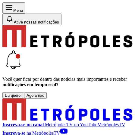
Menu
Ative nossas notificações
Você quer ficar por dentro das notícias mais importantes e receber
notificações em tempo real?
Eu quero!
Agora não
Inscreva-se no canal
MetrópolesTV no
YouTube
MetrópolesTV
Inscreva-se
na MetrópolesTV