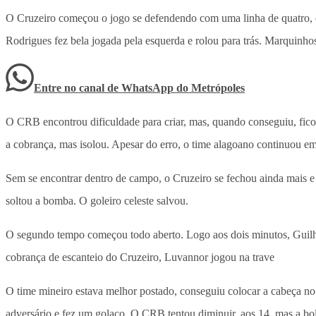
O Cruzeiro começou o jogo se defendendo com uma linha de quatro, e
Rodrigues fez bela jogada pela esquerda e rolou para trás. Marquinh
Entre no canal de WhatsApp
do
Metrópoles
O CRB encontrou dificuldade para criar, mas, quando conseguiu, fico
a cobrança, mas isolou. Apesar do erro, o time alagoano continuou em
Sem se encontrar dentro de campo, o Cruzeiro se fechou ainda mais e
soltou a bomba. O goleiro celeste salvou.
O segundo tempo começou todo aberto. Logo aos dois minutos, Guilhe
cobrança de escanteio do Cruzeiro, Luvannor jogou na trave
O time mineiro estava melhor postado, conseguiu colocar a cabeça no 
adversário e fez um golaço. O CRB tentou diminuir, aos 14, mas a b