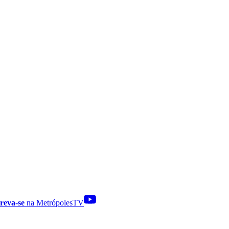
reva-se
na MetrópolesTV