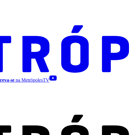
reva-se
na MetrópolesTV