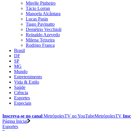
Mirelle Pinheiro
Tácio Lorran
Manoela Alcântara
Lucas Pasin
Tiago Pavinatto
Demétrio Vecchioli
Reinaldo Azevedo
Milena Teixeira
Rodrigo França
Brasil
DF
SP
MG
Mundo
Entretenimento
Vida & Estilo
Saúde
Ciência
Esportes
Especiais
Inscreva-se no canal
MetrópolesTV no
YouTube
MetrópolesTV
Insc
Página Inicial
Esportes