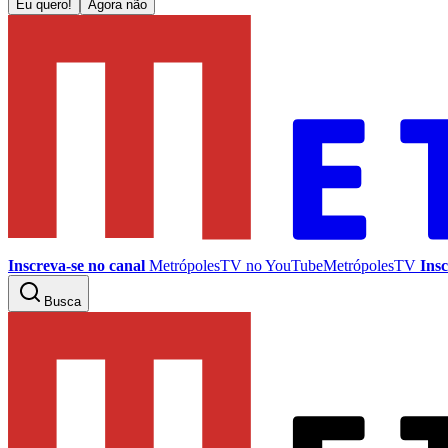
Eu quero!
Agora não
Inscreva-se no canal
MetrópolesTV no
YouTube
MetrópolesTV
Insc
Busca