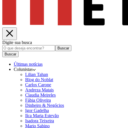
Digite sua busca
Buscar
Buscar
Últimas notícias
Colunistas
Lilian Tahan
Blog do Noblat
Carlos Carone
Andreza Matais
Claudia Meireles
Fábia Oliveira
Dinheiro & Negócios
Igor Gadelha
Ilca Maria Estevão
Isadora Teixeira
Mario Sabino