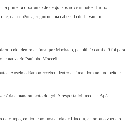
ou a primeira oportunidade de gol aos nove minutos. Bruno
a, que, na sequência, segurou uma cabeçada de Luvannor.
errubado, dentro da área, por Machado, pênalti. O camisa 9 foi para
m tentativa de Paulinho Moccelin.
minutos, Anselmo Ramon recebeu dentro da área, dominou no peito e
rsária e mandou perto do gol. A resposta foi imediata Após
eio de campo, contou com uma ajuda de Lincoln, entortou o zagueiro