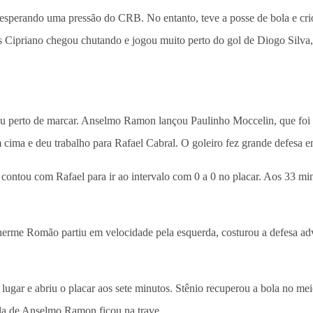
sperando uma pressão do CRB. No entanto, teve a posse de bola e cri
os Cipriano chegou chutando e jogou muito perto do gol de Diogo Silv
u perto de marcar. Anselmo Ramon lançou Paulinho Moccelin, que foi d
 cima e deu trabalho para Rafael Cabral. O goleiro fez grande defesa e
 contou com Rafael para ir ao intervalo com 0 a 0 no placar. Aos 33 
rme Romão partiu em velocidade pela esquerda, costurou a defesa adve
lugar e abriu o placar aos sete minutos. Stênio recuperou a bola no m
ola de Anselmo Ramon ficou na trave.