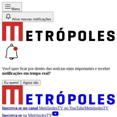
Menu
Ative nossas notificações
Você quer ficar por dentro das notícias mais importantes e receber
notificações em tempo real?
Eu quero!
Agora não
Inscreva-se no canal
MetrópolesTV no
YouTube
MetrópolesTV
Inscreva-se
na MetrópolesTV