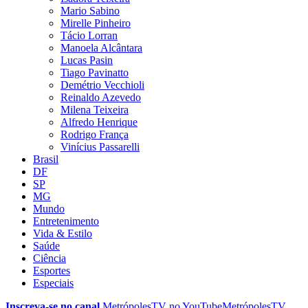
Mario Sabino
Mirelle Pinheiro
Tácio Lorran
Manoela Alcântara
Lucas Pasin
Tiago Pavinatto
Demétrio Vecchioli
Reinaldo Azevedo
Milena Teixeira
Alfredo Henrique
Rodrigo França
Vinícius Passarelli
Brasil
DF
SP
MG
Mundo
Entretenimento
Vida & Estilo
Saúde
Ciência
Esportes
Especiais
Inscreva-se no canal
MetrópolesTV no
YouTube
MetrópolesTV