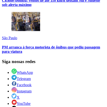
Ciclone-bomba: ventos de até 110 km/h deixam Sul e Sudeste
sob alerta máximo
São Paulo
PM arranca à força motorista de ônibus que pediu passagem
para viatura
Siga nossas redes
WhatsApp
Telegram
Facebook
Instagram
X
YouTube