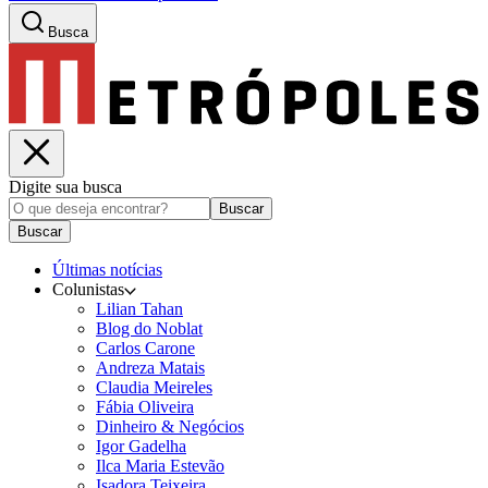
Busca
Digite sua busca
Buscar
Buscar
Últimas notícias
Colunistas
Lilian Tahan
Blog do Noblat
Carlos Carone
Andreza Matais
Claudia Meireles
Fábia Oliveira
Dinheiro & Negócios
Igor Gadelha
Ilca Maria Estevão
Isadora Teixeira